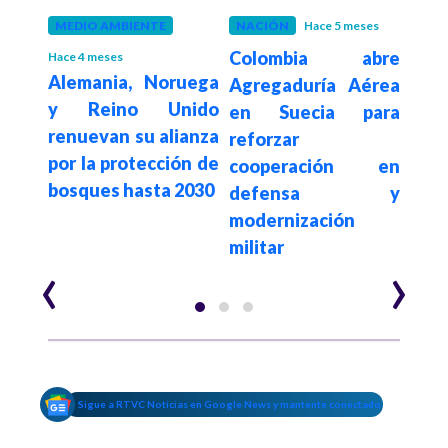
MEDIO AMBIENTE
NACIÓN
Hace 5 meses
INT
Colombia abre
Hace 4 meses
Hace 6
por
Alemania, Noruega
Tru
Agregaduría Aérea
eino
y Reino Unido
cont
en Suecia para
a a
renuevan su alianza
Gr
reforzar
tras
por la protección de
cri
cooperación en
s de
bosques hasta 2030
Nobe
defensa y
solo
modernización
militar
‹
›
Sigue a RTVC Noticias en Google News y mantente conectado