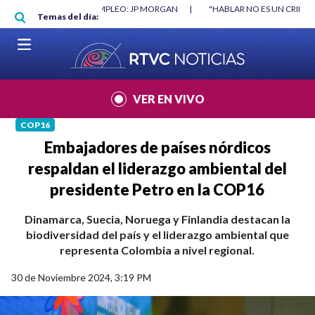
Pasar al contenido principal
DESTRUYÓ EMPLEO: JP MORGAN
|
"HABLAR NO ES UN CRIMEN": CARTA DE 
Temas del día:
VER EN VIVO
COP16
Embajadores de países nórdicos
respaldan el liderazgo ambiental del
presidente Petro en la COP16
Dinamarca, Suecia, Noruega y Finlandia destacan la
biodiversidad del país y el liderazgo ambiental que
representa Colombia a nivel regional.
30 de Noviembre 2024, 3:19 PM