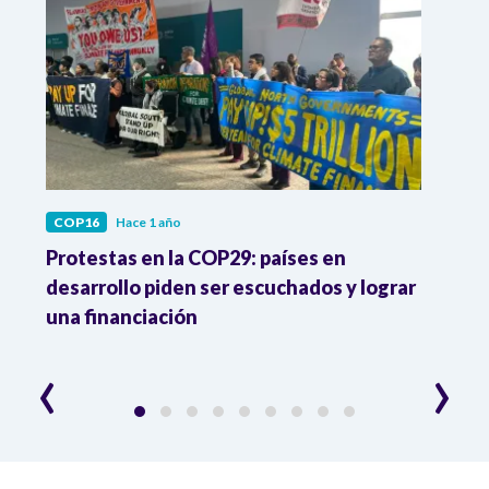
COP16
Hace 1 año
COP1
ás
Protestas en la COP29: países en
Colo
as
desarrollo piden ser escuchados y lograr
trans
una financiación
equi
‹
›