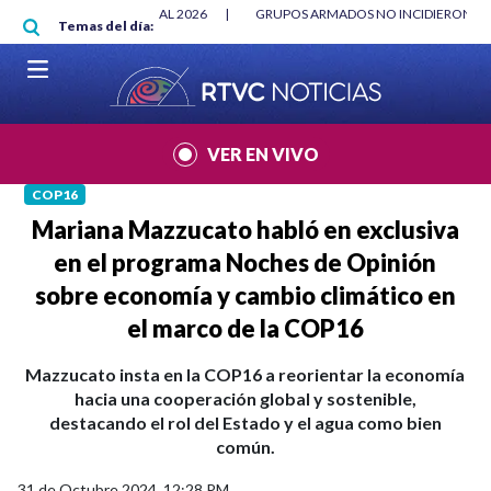
Pasar al contenido principal
ARMADOS NO INCIDIERON EN ELECCIONES
|
IVÁN CEPEDA LLAMA A LA DES
Temas del día:
VER EN VIVO
COP16
Mariana Mazzucato habló en exclusiva
en el programa Noches de Opinión
sobre economía y cambio climático en
el marco de la COP16
Mazzucato insta en la COP16 a reorientar la economía
hacia una cooperación global y sostenible,
destacando el rol del Estado y el agua como bien
común.
31 de Octubre 2024, 12:28 PM