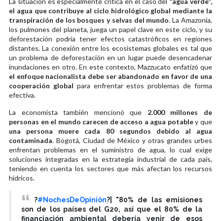
La situación es especialmente crítica en el caso del
“agua verde”,
el agua que contribuye al ciclo hidrológico global mediante la
transpiración de los bosques y selvas del mundo
. La Amazonía,
los pulmones del planeta, juega un papel clave en este ciclo, y su
deforestación podría tener efectos catastróficos en regiones
distantes. La conexión entre los ecosistemas globales es tal que
un problema de deforestación en un lugar puede desencadenar
inundaciones en otro. En este contexto, Mazzucato enfatizó que
el enfoque nacionalista debe ser abandonado en favor de una
cooperación global
para enfrentar estos problemas de forma
efectiva.
La economista también mencionó que
2.000 millones de
personas en el mundo carecen de acceso a agua potable
y que
una persona muere cada 80 segundos debido al agua
contaminada
. Bogotá, Ciudad de México y otras grandes urbes
enfrentan problemas en el suministro de agua, lo cual exige
soluciones integradas en la estrategia industrial de cada país,
teniendo en cuenta los sectores que más afectan los recursos
hídricos.
?️
#NochesDeOpinión
?️| "80% de las emisiones
son de los países del G20, así que el 80% de la
financiación ambiental debería venir de esos