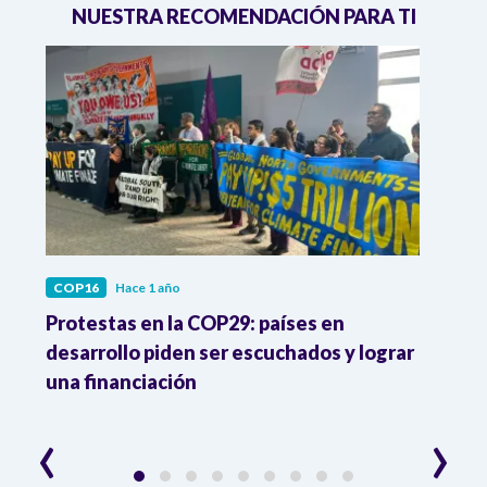
NUESTRA RECOMENDACIÓN PARA TI
COP16
Hace 1 año
COP1
Protestas en la COP29: países en
Colo
del
desarrollo piden ser escuchados y lograr
trans
una financiación
equi
‹
›