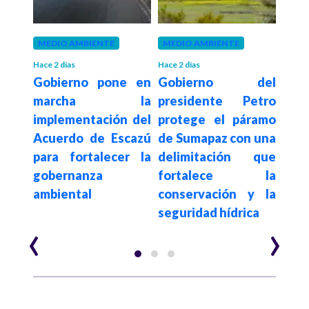
MEDIO AMBIENTE
MEDIO AMBIENTE
POLÍ
Pres
Hace 2 días
Hace 2 días
orta
Gobierno pone en
Gobierno del
Pe
es de
marcha la
presidente Petro
pr
aron
implementación del
protege el páramo
pre
eza
Acuerdo de Escazú
de Sumapaz con una
ele
para fortalecer la
delimitación que
elec
al
gobernanza
fortalece la
pre
25 y
ambiental
conservación y la
202
seguridad hídrica
‹
›