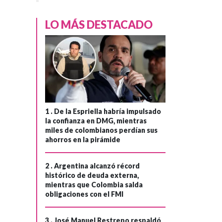
›
debe morir de
hambre”:
LO MÁS DESTACADO
Presidente
Gustavo Petro
sobre ayuda
humanitaria a
Cuba
1 .
De la Espriella habría impulsado
la confianza en DMG, mientras
miles de colombianos perdían sus
ahorros en la pirámide
2 .
Argentina alcanzó récord
histórico de deuda externa,
mientras que Colombia salda
obligaciones con el FMI
3 .
José Manuel Restrepo respaldó