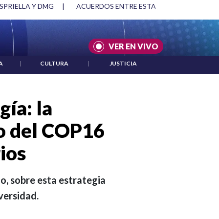
SPRIELLA Y DMG
|
ACUERDOS ENTRE ESTADOS UNIDOS E IRÁ
VER EN VIVO
A
|
CULTURA
|
JUSTICIA
ía: la
co del COP16
ios
o, sobre esta estrategia
versidad.