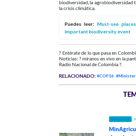
biodiversidad, la agrobiodiversidad t
la crisis climática.
Puedes leer:
Must-see places
important biodiversity event
? Entérate de lo que pasa en Colombi
Noticias: ? míranos en vivo en la pan
Radio Nacional de Colombia ?.
RELACIONADO:
#COP16
#Minister
TEM
COLOMBIA
POLÍTICA
H
Hace 3 meses
MinAgricu
El hambre en