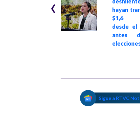
‹
desmiente
Colombia
hayan tra
disminuye, según
$1,6 bi
el Programa
desde el
Mundial de
antes 
Alimentos de
eleccione
Naciones Unidas
Sigue a RTVC Not