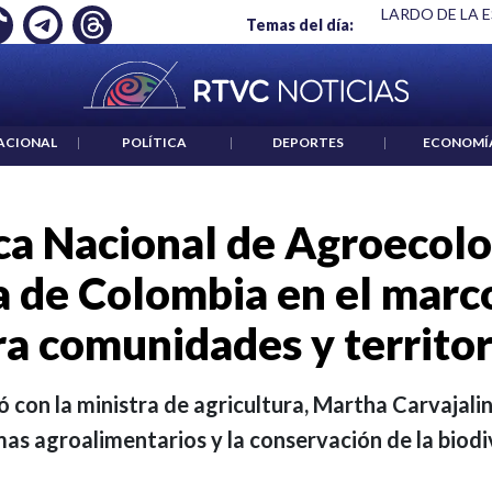
 ES UN CRIMEN": CARTA DE BETO CORAL
|
ABELARDO DE LA E
Temas del día:
ACIONAL
|
POLÍTICA
|
DEPORTES
|
ECONOMÍ
ica Nacional de Agroecolog
 de Colombia en el mar
ra comunidades y territor
con la ministra de agricultura, Martha Carvajalin
mas agroalimentarios y la conservación de la biodi