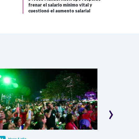
frenar el salario mínimo vital y
cuestionó el aumento salarial
›
16
Hace 1 año
COP16
Hace 1 a