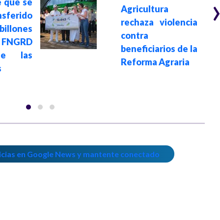
 que se
Agricultura
nsferido
rechaza violencia
llones
contra
 FNGRD
beneficiarios de la
de las
Reforma Agraria
s
icias en Google News y mantente conectado