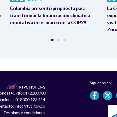
Colombia presentó propuesta para
La C
r
transformar la financiación climática
expe
equitativa en el marco de la COP29
visi
Zon
Síguenos en
léfonos (+57)(601) 2200700
 nacional: 018000 123 414
ntacto: info@rtvc.gov.co
Términos y condiciones