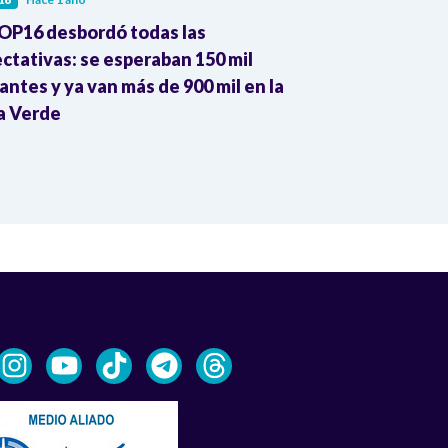
OP16 desbordó todas las
COP16 aprueb
ctativas: se esperaban 150 mil
empodera y re
tantes y ya van más de 900 mil en la
indígenas y 
a Verde