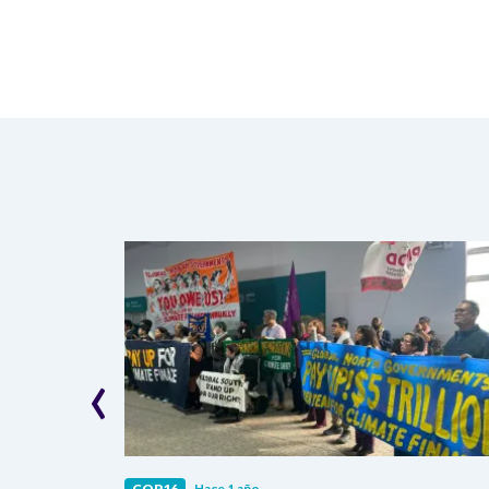
‹
COP16
Hace 1 año