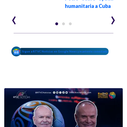
humanitaria a Cuba
‹
›
Sigue a RTVC Noticias en Google News y mantente conectado