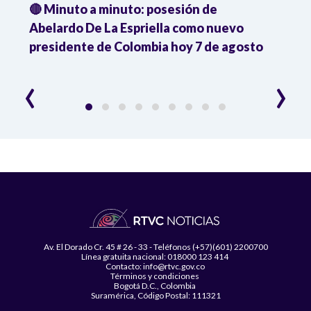
🔴 Minuto a minuto: posesión de
Gabin
Abelardo De La Espriella como nuevo
qued
presidente de Colombia hoy 7 de agosto
mini
‹
›
Av. El Dorado Cr. 45 # 26 - 33 - Teléfonos (+57)(601) 2200700
Línea gratuita nacional: 018000 123 414
Contacto: info@rtvc.gov.co
Términos y condiciones
Bogotá D.C., Colombia
Suramérica, Código Postal: 111321