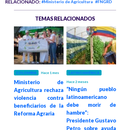
RELACIONADO:
#Ministerio de Agricultura
#FNGRD
TEMAS RELACIONADOS
 meses
COLOMBIA
Hace 1 mes
LATINOAMÉRICA
COL
tual
Ministerio de
Gob
Hace 2 meses
“Ningún pueblo
 un
Agricultura rechaza
ase
latinoamericano
el
violencia contra
de l
debe morir de
beneficiarios de la
“cer
hambre”:
io y
Reforma Agraria
la R
Presidente Gustavo
rsión
Petro sobre ayuda
s de