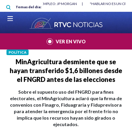
Pasar al contenido principal
RGAN
|
"HABLAR NO ES UN CRIMEN": CARTA DE BETO CORAL
|
ABELAR
Temas del día:
VER EN VIVO
POLÍTICA
MinAgricultura desmiente que se
hayan transferido $1,6 billones desde
el FNGRD antes de las elecciones
Sobre el supuesto uso del FNGRD para fines
electorales, el MinAgricultura aclaró que la firma de
convenios con Finagro, Fiduagraria y Fiduprevisora
para atender la emergencia por el frente frío no
implica que los recursos hayan sido girados o
ejecutados.