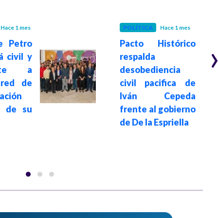
Hace 1 mes
POLÍTICA
Hace 1 mes
e Petro
Pacto Histórico
 civil y
respalda
ente a
desobediencia
 red de
civil pacifica de
ación
Iván Cepeda
a de su
frente al gobierno
de De la Espriella