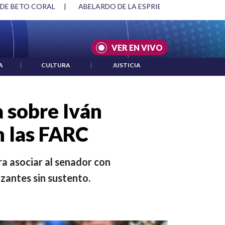
SPRIELLA Y DMG
|
ACUERDOS ENTRE ESTADOS UNIDOS E IRÁ
VER EN VIVO
A
|
CULTURA
|
JUSTICIA
 sobre Iván
n las FARC
ra asociar al senador con
zantes sin sustento.