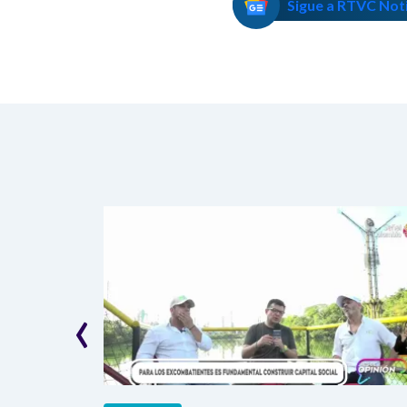
Sigue a RTVC Not
‹