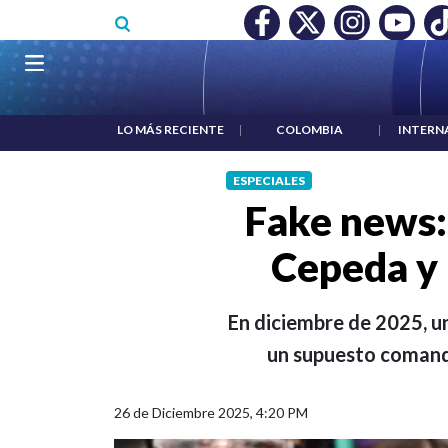
Pasar al contenido principal
O MÍNIMO NO DESTRUYÓ EMPLEO: JP MORGAN
|
"HABLAR NO
Navegación principal
LO MÁS RECIENTE
|
COLOMBIA
|
INTERN
ESPECIALES
Fake news:
Cepeda y 
En diciembre de 2025, un
un supuesto comanda
26 de Diciembre 2025, 4:20 PM