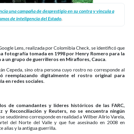
cia una campaña de desprestigio en su contra y vincula a
smos de inteligencia del Estado
.
oogle Lens, realizada por Colomibia Check, se identificó que
a fotografía tomada en 1998 por Henry Romero para la
 a un grupo de guerrilleros en Miraflores, Cauca
.
ván Cepeda, sino otra persona cuyo rostro no corresponde al
zó reemplazando digitalmente el rostro original para
la en redes sociales
.
dos de comandantes y líderes históricos de las FARC,
z y Reconciliación y Reuters, no se encuentra ningún
Ese seudónimo corresponde en realidad a Wílber Alirio Varela,
ártel del Norte del Valle y que fue asesinado en 2008 en
 alias y la antigua guerrilla.