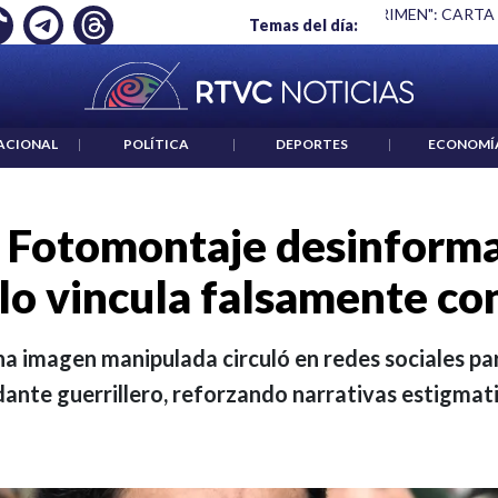
 ES UN CRIMEN": CARTA DE BETO CORAL
|
ABELARDO DE LA E
Temas del día:
ACIONAL
|
POLÍTICA
|
DEPORTES
|
ECONOMÍ
 Fotomontaje desinforma
lo vincula falsamente co
a imagen manipulada circuló en redes sociales pa
nte guerrillero, reforzando narrativas estigmati