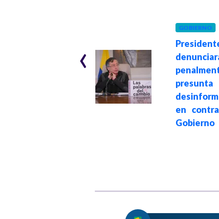
POLÍTICA
Hace 1 mes
GOBIERNO
‹
El Instituto de
President
Pensamiento
denunciará
Progresista
penalm
desmiente el mito
presunta
del "voto fusil"
desinform
promovido por la
en contr
ultraderecha
Gobierno