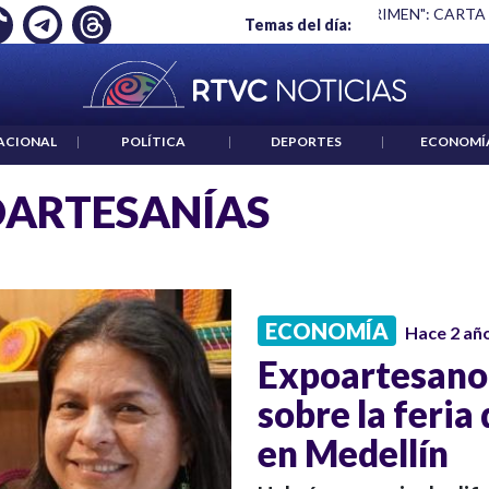
Ó EMPLEO: JP MORGAN
|
"HABLAR NO ES UN CRIMEN": CARTA
Temas del día:
ACIONAL
|
POLÍTICA
|
DEPORTES
|
ECONOMÍ
ARTESANÍAS
ECONOMÍA
Hace 2 añ
Expoartesano
sobre la feria
en Medellín