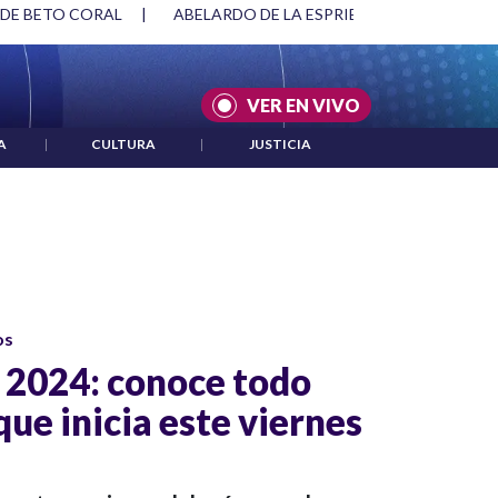
 DE BETO CORAL
|
ABELARDO DE LA ESPRIELLA Y DMG
|
VER EN VIVO
A
|
CULTURA
|
JUSTICIA
os
 2024: conoce todo
 que inicia este viernes