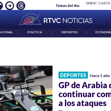
Ó EMPLEO: JP MORGAN
|
"HABLAR NO ES UN CRIMEN": CARTA
Temas del día:
ACIONAL
|
POLÍTICA
|
DEPORTES
|
ECONOMÍ
DEPORTES
Hace 1 año
GP de Arabia 
continuar com
a los ataques