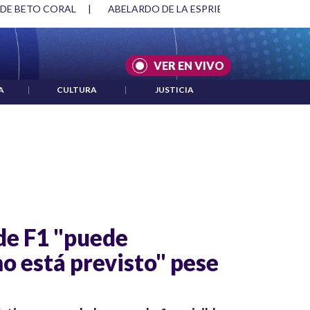
 DE BETO CORAL
|
ABELARDO DE LA ESPRIELLA Y DMG
|
VER EN VIVO
A
|
CULTURA
|
JUSTICIA
de F1 "puede
o está previsto" pese