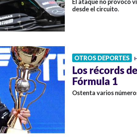
El ataque no provocó ví
desde el circuito.
OTROS DEPORTES
H
Los récords de
Fórmula 1
Ostenta varios números 