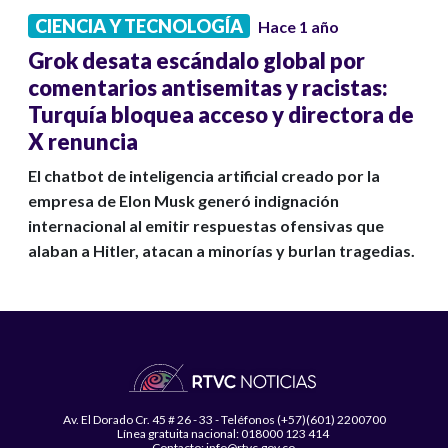
CIENCIA Y TECNOLOGÍA
Hace 1 año
Grok desata escándalo global por
comentarios antisemitas y racistas:
Turquía bloquea acceso y directora de
X renuncia
El chatbot de inteligencia artificial creado por la
empresa de Elon Musk generó indignación
internacional al emitir respuestas ofensivas que
alaban a Hitler, atacan a minorías y burlan tragedias.
Av. El Dorado Cr. 45 # 26 - 33 - Teléfonos (+57)(601) 2200700
Línea gratuita nacional: 018000 123 414
Contacto: info@rtvc.gov.co