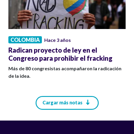
COLOMBIA
Hace 3 años
Radican proyecto de ley en el
Congreso para prohibir el fracking
Más de 80 congresistas acompañaron la radicación
de la idea.
Paginación
Cargar más notas