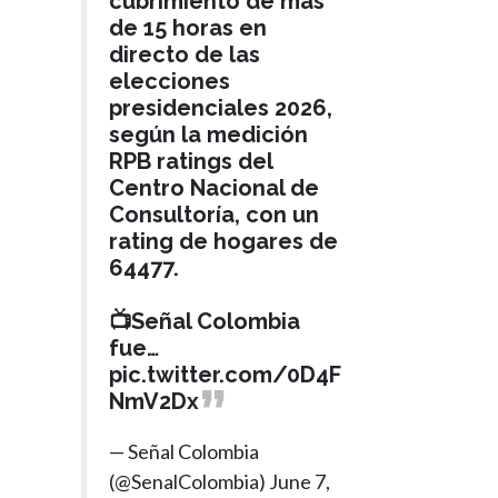
cubrimiento de más
de 15 horas en
directo de las
elecciones
presidenciales 2026,
según la medición
RPB ratings del
Centro Nacional de
Consultoría, con un
rating de hogares de
64477.
📺Señal Colombia
fue…
pic.twitter.com/0D4F
NmV2Dx
— Señal Colombia
(@SenalColombia)
June 7,