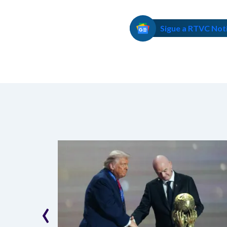
Sigue a RTVC Not
‹