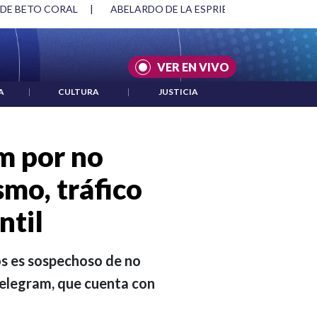
SPRIELLA Y DMG
|
ACUERDOS ENTRE ESTADOS UNIDOS E IRÁ
VER EN VIVO
A
|
CULTURA
|
JUSTICIA
m por no
smo, tráfico
ntil
os es sospechoso de no
Telegram, que cuenta con