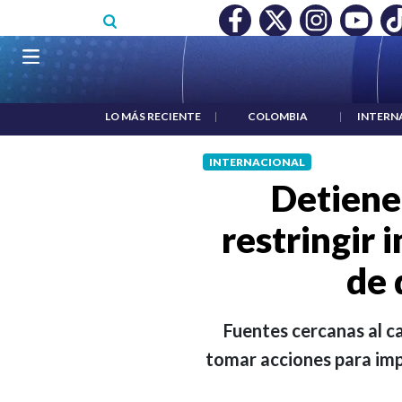
Pasar al contenido principal
O MÍNIMO NO DESTRUYÓ EMPLEO: JP MORGAN
|
"HABLAR NO
Navegación principal
LO MÁS RECIENTE
|
COLOMBIA
|
INTERN
INTERNACIONAL
Detiene
restringir 
de 
Fuentes cercanas al c
tomar acciones para imp