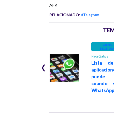
AFP.
RELACIONADO:
#Telegram
TEM
CIENCIA Y
CIENCI
TECNOLOGÍA
TECNOL
Hace 4 años
Hace 2 años
‹
5 aplicaciones de
Lista de
mensajería
aplicacio
instantánea si
puede
quieres dejar
cuando 
WhatsApp
WhatsAp