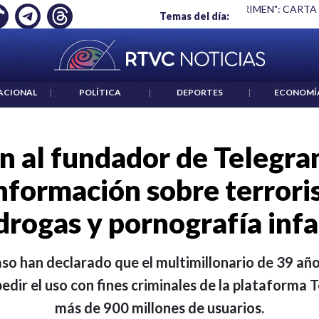
 ES UN CRIMEN": CARTA DE BETO CORAL
|
ABELARDO DE LA E
Temas del día:
ACIONAL
|
POLÍTICA
|
DEPORTES
|
ECONOMÍ
n al fundador de Telegra
información sobre terrori
drogas y pornografía infa
aso han declarado que el multimillonario de 39 añ
edir el uso con fines criminales de la plataforma 
más de 900 millones de usuarios.