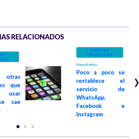
AS RELACIONADOS
CIENCIA Y
A Y
TECNOLOGÍA
OGÍA
Hace 4 años
Poco a poco se
 otras
restablece el
nes que
servicio de
 usar
WhatsApp,
se cae
Facebook e
p
Instagram