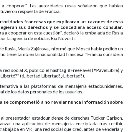
 a cooperar". Las autoridades rusas señalaron que habían
btuvieron respuesta de Francia.
toridades francesas que explicaran las razones de esta
egieran sus derechos y se concediera acceso consular.
ga a cooperar en esta cuestión", declaró la embajada de Rusia
or la agencia de noticias Ria Novosti.
 de Rusia, María Zajárova, informó que Moscú había pedido un
mo tiene también la nacionalidad francesa, "Francia considera
 red social X, publicó el hashtag #FreePavel (#PavelLibre) y
Liberté?" (¡Libertad Libertad! ¿Libertad?).
ernativa a las plataformas de mensajería estadounidenses,
al de los datos personales de los usuarios.
ada se comprometió a no revelar nunca información sobre
l al presentador estadounidense de derechas Tucker Carlson,
anzar una aplicación de mensajería encriptada tras recibir
rabajaba en VK, una red social que creó, antes de venderla y