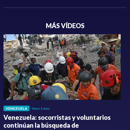
MÁS VÍDEOS
VENEZUELA
Hace 1 mes
Venezuela: socorristas y voluntarios
C
continúan la búsqueda de
a