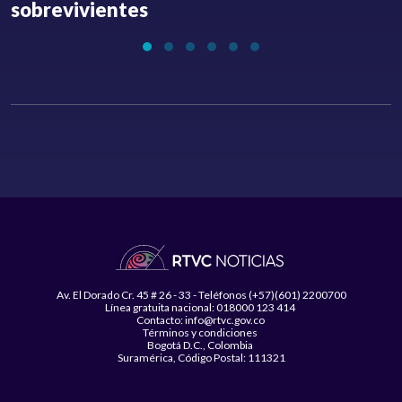
sobrevivientes
l
Av. El Dorado Cr. 45 # 26 - 33 - Teléfonos (+57)(601) 2200700
Línea gratuita nacional: 018000 123 414
Contacto: info@rtvc.gov.co
Términos y condiciones
Bogotá D.C., Colombia
Suramérica, Código Postal: 111321