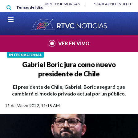
Pasar al contenido principal
RGAN
|
"HABLAR NO ES UN CRIMEN": CARTA DE BETO CORAL
|
ABELAR
Temas del día:
VER EN VIVO
INTERNACIONAL
Gabriel Boric jura como nuevo
presidente de Chile
El presidente de Chile, Gabriel, Boric aseguró que
cambiará el modelo privado actual por un público.
11 de Marzo 2022, 11:15 AM