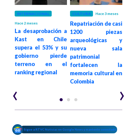
INTERNACIONAL
CULTURA
Hace 3 meses
LAT
Repatriación de casi
Hace 2 meses
Hace 3
stas
La desaprobación a
Gob
1200 piezas
Kast en Chile
apli
arqueológicas y
an de
supera el 53% y su
fis
nueva sala
Kast
gobierno pierde
públ
patrimonial
terreno en el
los 
fortalecen la
ranking regional
memoria cultural en
Colombia
‹
›
Sigue a RTVC Noticias en Google News y mantente conectado