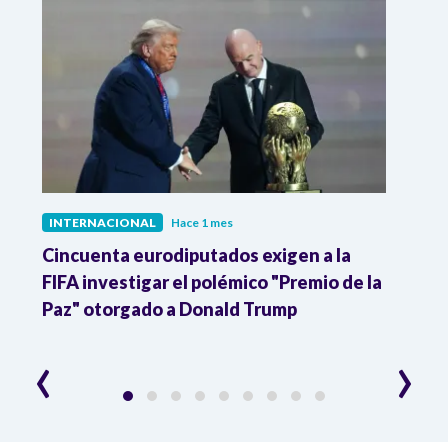
INTERNACIONAL
Hace 1 mes
INTE
Cincuenta eurodiputados exigen a la
1,000
FIFA investigar el polémico "Premio de la
Isra
Paz" otorgado a Donald Trump
pers
‹
›