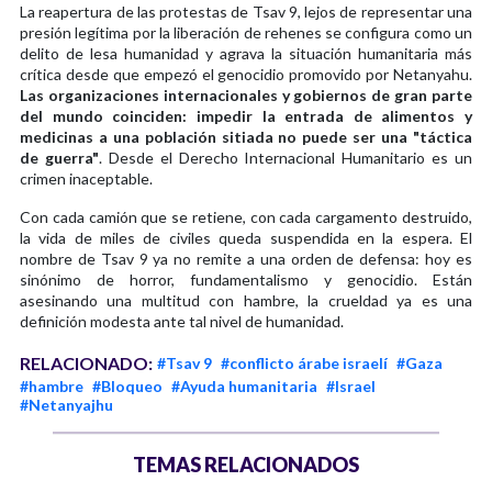
La reapertura de las protestas de Tsav 9, lejos de representar una
presión legítima por la liberación de rehenes se configura como un
delito de lesa humanidad y agrava la situación humanitaria más
crítica desde que empezó el genocidio promovido por Netanyahu.
Las organizaciones internacionales y gobiernos de gran parte
del mundo coinciden: impedir la entrada de alimentos y
medicinas a una población sitiada no puede ser una "táctica
de guerra"
. Desde el Derecho Internacional Humanitario es un
crimen inaceptable.
Con cada camión que se retiene, con cada cargamento destruido,
la vida de miles de civiles queda suspendida en la espera. El
nombre de Tsav 9 ya no remite a una orden de defensa: hoy es
sinónimo de horror, fundamentalismo y genocidio. Están
asesinando una multitud con hambre, la crueldad ya es una
definición modesta ante tal nivel de humanidad.
RELACIONADO:
#Tsav 9
#conflicto árabe israelí
#Gaza
#hambre
#Bloqueo
#Ayuda humanitaria
#Israel
#Netanyajhu
TEMAS RELACIONADOS