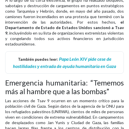
A lo largo de su corta existencia, el grupo ha realizado bloqueos,
sabotajes y destrucción de cargamentos en puntos estratégicos
como Tarqumiya y Hebrón, donde, en mayo del año pasado, dos
camiones fueron incendiados en una protesta que terminó con la
intervención de las autoridades. Por estos hechos,
el
Departamento de Estado de Estados Unidos sancionó a Tsav
9
, incluyéndolo en su lista de organizaciones extremistas violentas
y congelando todos sus activos financieros en jurisdicción
estadounidense.
Papa León XIV pide cese de
También puedes leer:
hostilidades y entrada de ayuda humanitaria en Gaza
Emergencia humanitaria: “Tememos
más al hambre que a las bombas”
Las acciones de Tsav 9 ocurren en un momento crítico para la
población civil de Gaza. Según datos de la agencia de la ONU para
los refugiados palestinos (UNRWA), cientos de miles de personas
viven en condiciones de extrema vulnerabilidad. En campamentos
de desplazados como Jan Yunis y Ciudad de Gaza, las familias
hacen largas filas frente a los centros de distribución con la