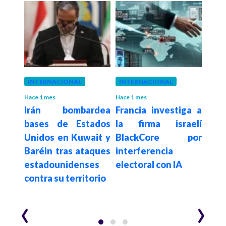
INTERNACIONAL
INTERNACIONAL
LAT
Hace 1 mes
Hace 1 mes
Hace 1
una
Irán bombardea
Francia investiga a
Medi
anza
bases de Estados
la firma israelí
alim
icos:
Unidos en Kuwait y
BlackCore por
sola
s y
Baréin tras ataques
interferencia
ayu
an la
estadounidenses
electoral con IA
que 
contra su territorio
a Cu
‹
›