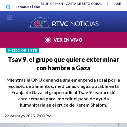
Pasar al contenido principal
RGAN
|
"HABLAR NO ES UN CRIMEN": CARTA DE BETO CORAL
|
ABELAR
Temas del día:
VER EN VIVO
MEDIO ORIENTE
Tsav 9, el grupo que quiere exterminar
con hambre a Gaza
Mientras la ONU denuncia una emergencia total por la
escasez de alimentos, medicinas y agua potable en la
Franja de Gaza, el grupo radical Tsav 9 reapareció
esta semana para impedir el paso de ayuda
humanitaria en el cruce de Kerem Shalom.
22 de Mayo 2025, 7:00 PM