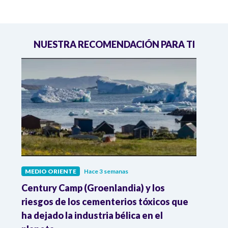
NUESTRA RECOMENDACIÓN PARA TI
MEDIO ORIENTE
Hace 3 semanas
MEDI
al
Century Camp (Groenlandia) y los
Dona
 en
riesgos de los cementerios tóxicos que
contr
ha dejado la industria bélica en el
acue