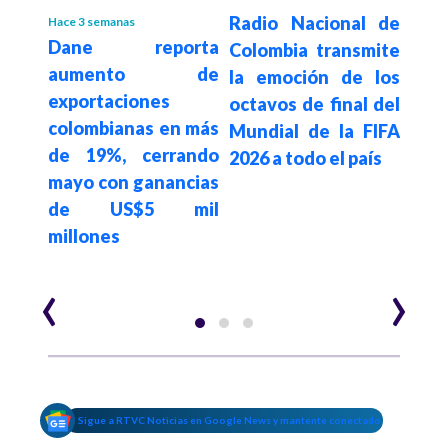
s un
Radio Nacional de
Hace 3 semanas
Hace 1
Dane reporta
Do
 y de
Colombia transmite
aumento de
habr
 EE.
la emoción de los
exportaciones
de 
ente
octavos de final del
colombianas en más
dóla
Mundial de la FIFA
de 19%, cerrando
pro
2026 a todo el país
mayo con ganancias
cri
de US$5 mil
se b
millones
su 
pres
‹
›
Sigue a RTVC Noticias en Google News y mantente conectado