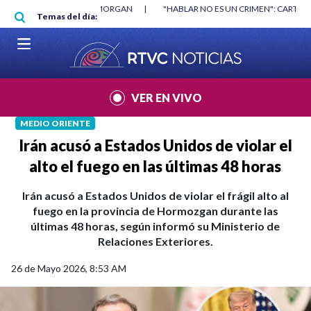
Pasar al contenido principal
RGAN
|
"HABLAR NO ES UN CRIMEN": CARTA DE BETO CORAL
|
ABELAR
Temas del día:
VER EN VIVO
MEDIO ORIENTE
Irán acusó a Estados Unidos de violar el
alto el fuego en las últimas 48 horas
Irán acusó a Estados Unidos de violar el frágil alto al
fuego en la provincia de Hormozgan durante las
últimas 48 horas, según informó su Ministerio de
Relaciones Exteriores.
26 de Mayo 2026, 8:53 AM