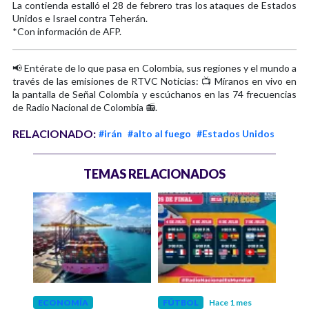
La contienda estalló el 28 de febrero tras los ataques de Estados
Unidos e Israel contra Teherán.
*Con información de AFP.
📢 Entérate de lo que pasa en Colombia, sus regiones y el mundo a
través de las emisiones de RTVC Noticias: 📺 Míranos en vivo en
la pantalla de Señal Colombia y escúchanos en las 74 frecuencias
de Radio Nacional de Colombia 📻.
RELACIONADO:
#irán
#alto al fuego
#Estados Unidos
TEMAS RELACIONADOS
 mes
ECONOMÍA
FÚTBOL
Hace 1 mes
EST