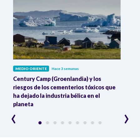
MEDIO ORIENTE
Hace 3 semanas
MEDI
ra
Century Camp (Groenlandia) y los
Dona
riesgos de los cementerios tóxicos que
contr
ha dejado la industria bélica en el
acue
planeta
‹
›