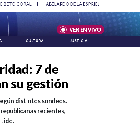
RIELLA Y DMG
|
ACUERDOS ENTRE ESTADOS UNIDOS E IRÁN
VER EN VIVO
A
|
CULTURA
|
JUSTICIA
idad: 7 de
n su gestión
egún distintos sondeos.
 republicanas recientes,
tido.