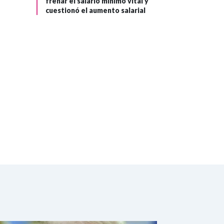
frenar el salario mínimo vital y
de la Paz"
cuestionó el aumento salarial
otorgado a
Donald Trump