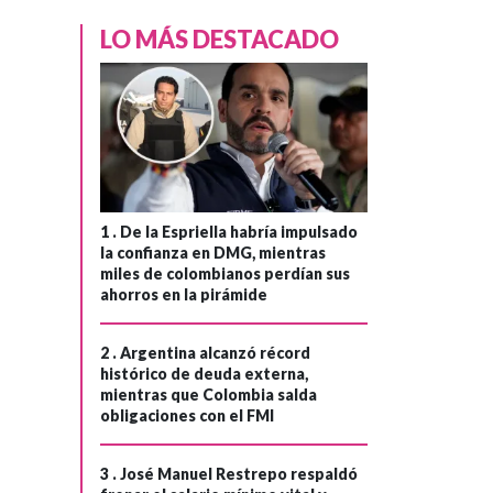
LO MÁS DESTACADO
1 .
De la Espriella habría impulsado
la confianza en DMG, mientras
miles de colombianos perdían sus
ahorros en la pirámide
INTERNACIONAL
Hace 1 mes
2 .
Argentina alcanzó récord
Cincuenta
›
histórico de deuda externa,
eurodiputados
mientras que Colombia salda
obligaciones con el FMI
exigen a la FIFA
investigar el
3 .
José Manuel Restrepo respaldó
polémico "Premio