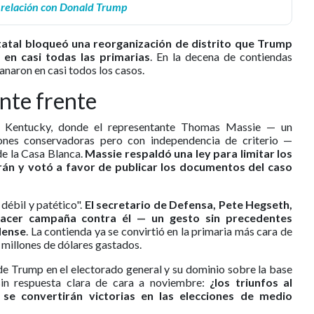
 relación con Donald Trump
tatal bloqueó una reorganización de distrito que Trump
 en casi todas las primarias
. En la decena de contiendas
anaron en casi todos los casos.
ente frente
 en Kentucky, donde el representante Thomas Massie — un
ones conservadoras pero con independencia de criterio —
de la Casa Blanca.
Massie respaldó una ley para limitar los
án y votó a favor de publicar los documentos del caso
débil y patético".
El secretario de Defensa, Pete Hegseth,
hacer campaña contra él — un gesto sin precedentes
dense
. La contienda ya se convirtió en la primaria más cara de
0 millones de dólares gastados.
 de Trump en el electorado general y su dominio sobre la base
sin respuesta clara de cara a noviembre:
¿los triunfos al
o se convertirán victorias en las elecciones de medio