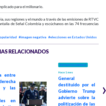
plicado para el millonario.
ia, sus regiones y el mundo a través de las emisiones de RTVC
antalla de Señal Colombia y escúchanos en las 74 frecuencias
opularidad
#imagen negativa
#elecciones en Estados Unidos
AS RELACIONADOS
ESTADOS UNIDOS
Hace 1 mes
a entre
General
derecha
destituido por el
a y las
Gobierno Trump
advierte sobre la
ales en
politización de las