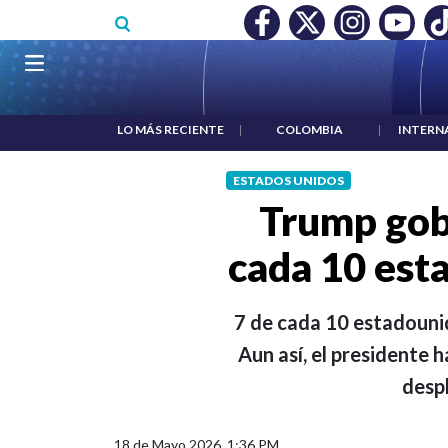
Pasar al contenido principal
MÍNIMO NO DESTRUYÓ EMPLEO: JP MORGAN
|
"HABLAR NO E
Navegación principal
LO MÁS RECIENTE
|
COLOMBIA
|
INTERN
ESTADOS UNIDOS
Trump gob
cada 10 est
7 de cada 10 estadouni
Aun así, el presidente 
desp
18 de Mayo 2026, 1:36 PM