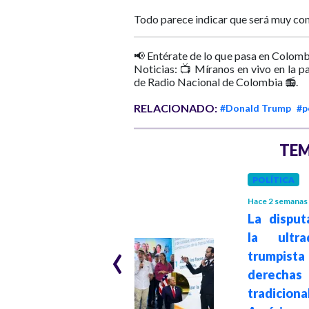
Todo parece indicar que será muy com
📢 Entérate de lo que pasa en Colomb
Noticias: 📺 Míranos en vivo en la p
de Radio Nacional de Colombia 📻.
RELACIONADO:
#Donald Trump
#p
TEM
POLÍTICA
Hace 2 semanas
INTERNACIONAL
La disput
Hace 1 mes
‹
la ultra
Amenaza de
trumpist
Trump a Europa:
derechas
aranceles del
tradicion
100% si activan