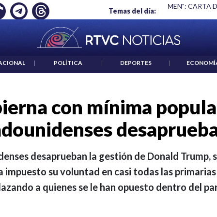
S UN CRIMEN": CARTA DE BETO CORAL
|
ABELARDO DE LA ESP
Temas del día:
ACIONAL
|
POLÍTICA
|
DEPORTES
|
ECONOMÍ
ierna con mínima popular
adounidenses desaprueba
denses desaprueban la gestión de Donald Trump, s
ha impuesto su voluntad en casi todas las primarias
lazando a quienes se le han opuesto dentro del par