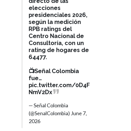
directo de las
elecciones
presidenciales 2026,
según la medición
RPB ratings del
Centro Nacional de
Consultoría, con un
rating de hogares de
64477.
📺Señal Colombia
fue…
pic.twitter.com/0D4F
NmV2Dx
— Señal Colombia
(@SenalColombia)
June 7,
2026