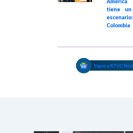
América 
impuestos
tiene un
digitales
escenario:
Colombia
Sigue a RTVC Not