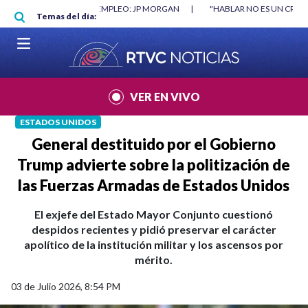
Pasar al contenido principal
RGAN
|
"HABLAR NO ES UN CRIMEN": CARTA DE BETO CORAL
|
ABELAR
Temas del día:
VER EN VIVO
ESTADOS UNIDOS
General destituido por el Gobierno
Trump advierte sobre la politización de
las Fuerzas Armadas de Estados Unidos
El exjefe del Estado Mayor Conjunto cuestionó
despidos recientes y pidió preservar el carácter
apolítico de la institución militar y los ascensos por
mérito.
03 de Julio 2026, 8:54 PM