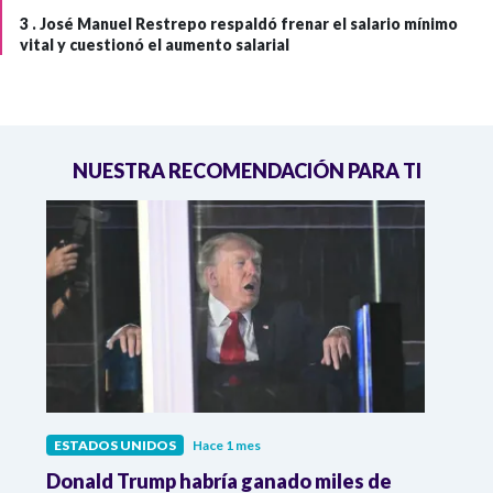
3 .
José Manuel Restrepo respaldó frenar el salario mínimo
vital y cuestionó el aumento salarial
NUESTRA RECOMENDACIÓN PARA TI
ESTADOS UNIDOS
Hace 1 mes
ESTA
Donald Trump habría ganado miles de
Cort