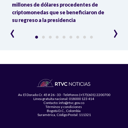
millones de dólares procedentes de
Dona
criptomonedas que se beneficiaron de
naci
su regreso a la presidencia
‹
›
Av. El Dorado Cr. 45 # 26 - 33 - Teléfonos (+57)(601) 2200700
Línea gratuita nacional: 018000 123 414
Contacto: info@rtvc.gov.co
Términos y condiciones
Bogotá D.C., Colombia
Suramérica, Código Postal: 111321