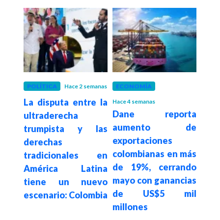
POLÍTICA
Hace 2 semanas
ECONOMÍA
FÚT
La disputa entre la
Rad
Hace 4 semanas
De la
Dane reporta
ultraderecha
Colo
a en
aumento de
trumpista y las
la 
sado
exportaciones
derechas
octa
egia
colombianas en más
tradicionales en
Mund
al e
de 19%, cerrando
América Latina
2026
n de
mayo con ganancias
tiene un nuevo
de US$5 mil
escenario: Colombia
millones