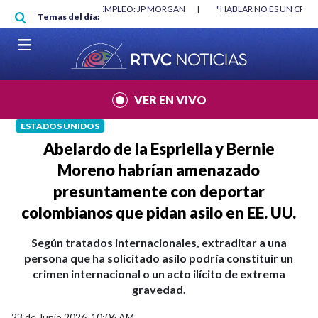
Pasar al contenido principal
RGAN
|
"HABLAR NO ES UN CRIMEN": CARTA DE BETO CORAL
|
ABELAR
Temas del día:
VER EN VIVO
ESTADOS UNIDOS
Abelardo de la Espriella y Bernie
Moreno habrían amenazado
presuntamente con deportar
colombianos que pidan asilo en EE. UU.
Según tratados internacionales, extraditar a una
persona que ha solicitado asilo podría constituir un
crimen internacional o un acto ilícito de extrema
gravedad.
23 de Junio 2026, 10:06 AM