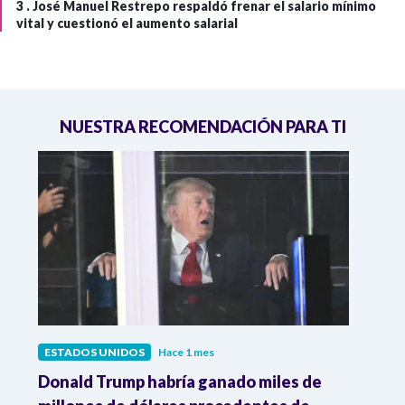
3 .
José Manuel Restrepo respaldó frenar el salario mínimo
vital y cuestionó el aumento salarial
NUESTRA RECOMENDACIÓN PARA TI
ESTADOS UNIDOS
Hace 1 mes
ESTA
Donald Trump habría ganado miles de
Gene