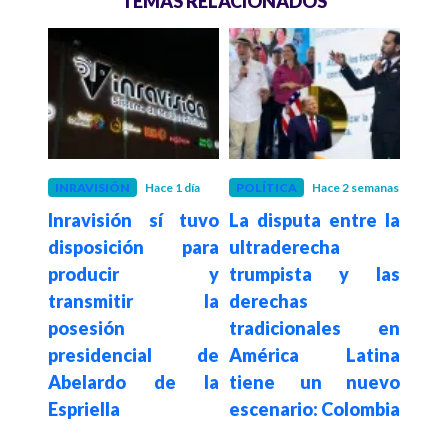
TEMAS RELACIONADOS
INRAVISIÓN
Hace 1 día
POLÍTICA
Hace 2 semanas
ECO
Inravisión sí tuvo
La disputa entre la
Hace 3
Da
disposición para
ultraderecha
arlos
au
producir y
trumpista y las
tras
expo
transmitir la
derechas
colo
posesión
tradicionales en
el
de 
presidencial de
América Latina
ro y
mayo
Abelardo de la
tiene un nuevo
 de
de
Espriella
escenario: Colombia
mill