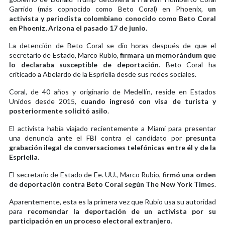
Garrido (más copnocido como Beto Coral) en Phoenix,
un
activista y periodista colombiano conocido como Beto Coral
en Phoeniz, Arizona el pasado 17 de junio
.
La detención de Beto Coral se dio horas después de que el
secretario de Estado, Marco Rubio,
firmara un memorándum que
lo declaraba susceptible de deportación
. Beto Coral ha
criticado a Abelardo de la Espriella desde sus redes sociales.
Coral, de 40 años y originario de Medellín, reside en Estados
Unidos desde 2015,
cuando ingresó con visa de turista y
posteriormente solicitó asilo
.
El activista había viajado recientemente a Miami para presentar
una denuncia ante el FBI contra el candidato por
presunta
grabación ilegal de conversaciones telefónicas entre él y de la
Espriella
.
El secretario de Estado de Ee. UU., Marco Rubio,
firmó una orden
de deportación contra Beto Coral según The New York Time
s.
Aparentemente, esta es la primera vez que Rubio usa su autoridad
para
recomendar la deportación de un activista por su
participación en un proceso electoral extranjero
.