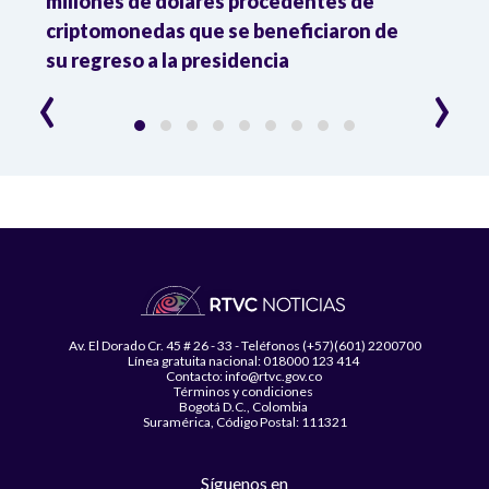
millones de dólares procedentes de
Trump
criptomonedas que se beneficiaron de
las 
su regreso a la presidencia
‹
›
Av. El Dorado Cr. 45 # 26 - 33 - Teléfonos (+57)(601) 2200700
Línea gratuita nacional: 018000 123 414
Contacto: info@rtvc.gov.co
Términos y condiciones
Bogotá D.C., Colombia
Suramérica, Código Postal: 111321
Síguenos en