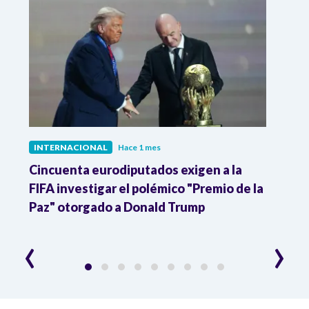
INTERNACIONAL
Hace 1 mes
INTE
Cincuenta eurodiputados exigen a la
1,000
FIFA investigar el polémico "Premio de la
Isra
Paz" otorgado a Donald Trump
pers
‹
›