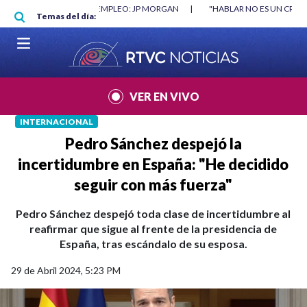
Pasar al contenido principal
O MÍNIMO NO DESTRUYÓ EMPLEO: JP MORGAN
|
"HABLAR NO ES UN CRIME
Temas del día:
L MUNDIAL 2026
|
VER EN VIVO
INTERNACIONAL
Pedro Sánchez despejó la
incertidumbre en España: "He decidido
seguir con más fuerza"
Pedro Sánchez despejó toda clase de incertidumbre al
reafirmar que sigue al frente de la presidencia de
España, tras escándalo de su esposa.
29 de Abril 2024, 5:23 PM