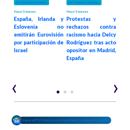
INTERNACIONAL
INTERNACIONAL
INT
Hace 3 meses
Hace 3 meses
Hace 3
iticó
España, Irlanda y
Protestas y
Pre
irmó
Eslovenia no
rechazos contra
pr
ene
emitirán Eurovisión
racismo hacia Delcy
de
azar
por participación de
Rodríguez tras acto
Vene
Israel
opositor en Madrid,
el
España
est
Cu
"gen
‹
›
Sigue a RTVC Noticias en Google News y mantente conectado