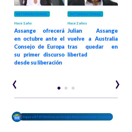
INTERNACIONAL
INTERNACIONAL
INT
Hace 1 año
Hace 2 años
Hace 2
rá a
Assange ofrecerá
Julian Assange
Jul
ditar
en octubre ante el
vuelve a Australia
que
esde
Consejo de Europa
tras quedar en
tra
ras
su primer discurso
libertad
dete
cial
desde su liberación
Uni
‹
›
Sigue a RTVC Noticias en Google News y mantente conectado