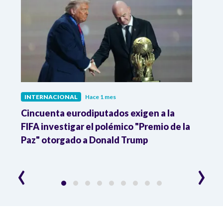
INTERNACIONAL
Hace 1 mes
INTE
Cincuenta eurodiputados exigen a la
1,000
FIFA investigar el polémico "Premio de la
Isra
Paz" otorgado a Donald Trump
pers
‹
›