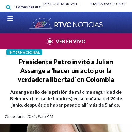
Pasar al contenido principal
RGAN
|
"HABLAR NO ES UN CRIMEN": CARTA DE BETO CORAL
|
ABELAR
Temas del día:
VER EN VIVO
INTERNACIONAL
Presidente Petro invitó a Julian
Assange a ‘hacer un acto por la
verdadera libertad’ en Colombia
Assange salió de la prisión de máxima seguridad de
Belmarsh (cerca de Londres) en la mañana del 24 de
junio, después de haber pasado allí más de 5 años.
25 de Junio 2024, 9:35 AM