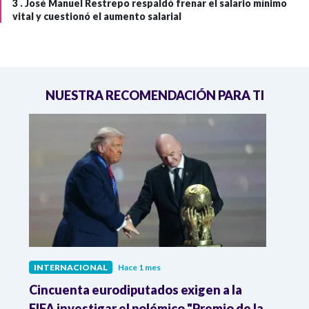
3 .
José Manuel Restrepo respaldó frenar el salario mínimo
vital y cuestionó el aumento salarial
NUESTRA RECOMENDACIÓN PARA TI
INTERNACIONAL
Hace 1 mes
INTE
Cincuenta eurodiputados exigen a la
1,000
FIFA investigar el polémico "Premio de la
Isra