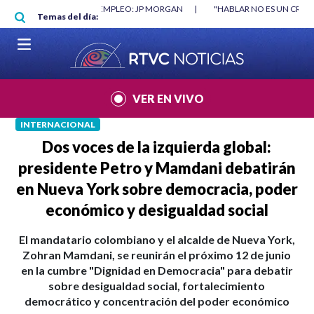
Pasar al contenido principal
RGAN
|
"HABLAR NO ES UN CRIMEN": CARTA DE BETO CORAL
|
ABELAR
Temas del día:
VER EN VIVO
INTERNACIONAL
Dos voces de la izquierda global:
presidente Petro y Mamdani debatirán
en Nueva York sobre democracia, poder
económico y desigualdad social
El mandatario colombiano y el alcalde de Nueva York,
Zohran Mamdani, se reunirán el próximo 12 de junio
en la cumbre "Dignidad en Democracia" para debatir
sobre desigualdad social, fortalecimiento
democrático y concentración del poder económico