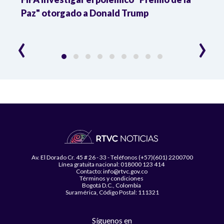
Paz" otorgado a Donald Trump
pers
‹
›
Av. El Dorado Cr. 45 # 26 - 33 - Teléfonos (+57)(601) 2200700
Línea gratuita nacional: 018000 123 414
Contacto: info@rtvc.gov.co
Términos y condiciones
Bogotá D.C., Colombia
Suramérica, Código Postal: 111321
Síguenos en