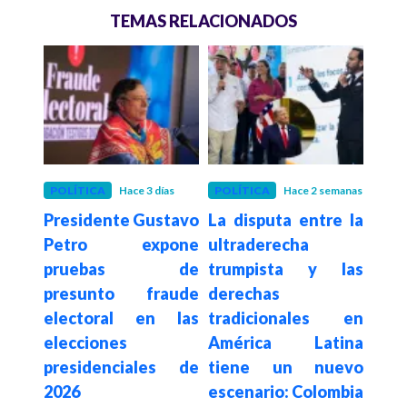
TEMAS RELACIONADOS
POLÍTICA
Hace 3 días
POLÍTICA
Hace 2 semanas
POLÍ
Presidente Gustavo
La disputa entre la
Con
De la
Petro expone
ultraderecha
su
a en
pruebas de
trumpista y las
de
sado
presunto fraude
derechas
elim
egia
electoral en las
tradicionales en
a c
al e
elecciones
América Latina
es
n de
presidenciales de
tiene un nuevo
$62.
2026
escenario: Colombia
año