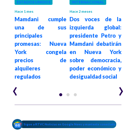
ESTADOS UNIDOS
INTERNACIONAL
COL
Cam
Hace 1 mes
Hace 2 meses
raría
Mamdani cumple
Dos voces de la
de 
o a
una de sus
izquierda global:
pr
principales
presidente Petro y
Fest
 lujo
promesas: Nueva
Mamdani debatirán
Te
nciar
York congela
en Nueva York
Nue
os
precios de
sobre democracia,
alquileres
poder económico y
regulados
desigualdad social
‹
›
Sigue a RTVC Noticias en Google News y mantente conectado