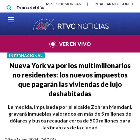
Pasar al contenido principal
RGAN
|
"HABLAR NO ES UN CRIMEN": CARTA DE BETO CORAL
|
ABELAR
Temas del día:
VER EN VIVO
INTERNACIONAL
Nueva York va por los multimillonarios
no residentes: los nuevos impuestos
que pagarán las viviendas de lujo
deshabitadas
La medida, impulsada por el alcalde Zohran Mamdani,
gravará inmuebles valorados en más de 5 millones de
dólares y busca recaudar cerca de 500 millones para
las finanzas de la ciudad
29 de Mayo 2026, 7:40 PM