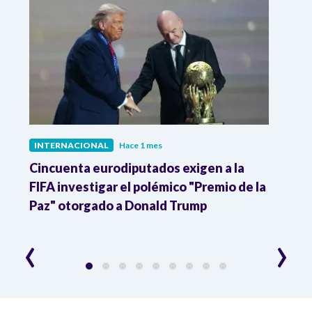
INTERNACIONAL
Hace 1 mes
INTE
Cincuenta eurodiputados exigen a la
1,000
FIFA investigar el polémico "Premio de la
Isra
Paz" otorgado a Donald Trump
pers
‹
›