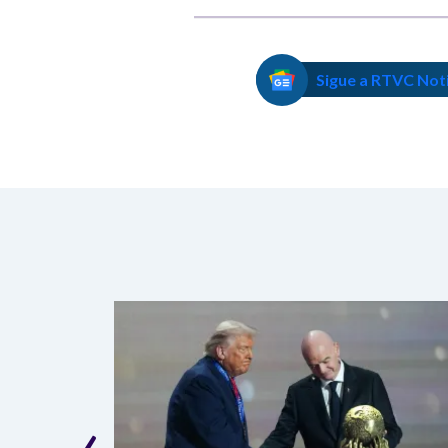
Sigue a RTVC Not
‹