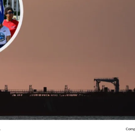
.
Compa