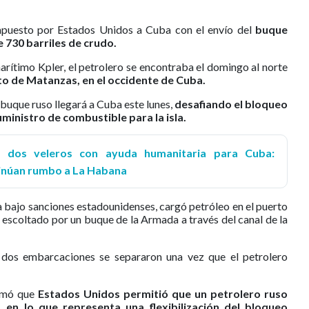
mpuesto por Estados Unidos a Cuba con el envío del
buque
 730 barriles de crudo.
arítimo Kpler, el petrolero se encontraba el domingo al norte
to de Matanzas, en el occidente de Cuba.
buque ruso llegará a Cuba este lunes,
desafiando el bloqueo
ministro de combustible para la isla.
s dos veleros con ayuda humanitaria para Cuba:
ntinúan rumbo a La Habana
a bajo sanciones estadounidenses, cargó petróleo en el puerto
 escoltado por un buque de la Armada a través del canal de la
s dos embarcaciones se separaron una vez que el petrolero
rmó que
Estados Unidos permitió que un petrolero ruso
 en lo que representa una flexibilización del bloqueo