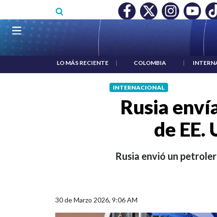
Pasar al contenido principal
BELARDO DE LA ESPRIELLA Y DMG
|
ACUERDOS ENTRE ESTADO
Navegación principal
LO MÁS RECIENTE
|
COLOMBIA
|
INTERN
INTERNACIONAL
Rusia enví
de EE. 
Rusia envió un petroler
30 de Marzo 2026, 9:06 AM