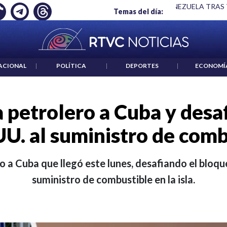
S UNIDOS E IRÁN
|
CIFRA DE MUERTOS EN VENEZUELA TRA
Temas del día:
ACIONAL
|
POLÍTICA
|
DEPORTES
|
ECONOMÍ
a petrolero a Cuba y desa
UU. al suministro de com
o a Cuba que llegó este lunes, desafiando el bloq
suministro de combustible en la isla.