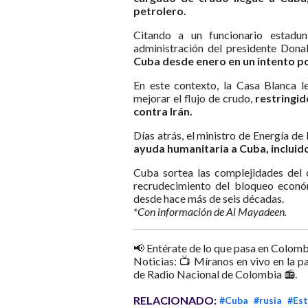
petrolero.
Citando a un funcionario estadun
administración del presidente Don
Cuba desde enero en un intento p
En este contexto, la Casa Blanca l
mejorar el flujo de crudo,
restringid
contra Irán.
Días atrás, el ministro de Energía de R
ayuda humanitaria a Cuba, incluid
Cuba sortea las complejidades del 
recrudecimiento del bloqueo econó
desde hace más de seis décadas.
*Con información de Al Mayadeen.
📢 Entérate de lo que pasa en Colomb
Noticias: 📺 Míranos en vivo en la p
de Radio Nacional de Colombia 📻.
RELACIONADO:
#Cuba
#rusia
#Es