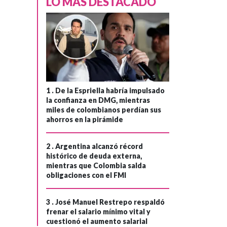
LO MÁS DESTACADO
ESTADOS UNIDOS
Hace 1 mes
Donald Trump
habría ganado
›
1 .
De la Espriella habría impulsado
la confianza en DMG, mientras
miles de millones
miles de colombianos perdían sus
de dólares
ahorros en la pirámide
procedentes de
criptomonedas
2 .
Argentina alcanzó récord
histórico de deuda externa,
que se
mientras que Colombia salda
beneficiaron de
obligaciones con el FMI
su regreso a la
presidencia
3 .
José Manuel Restrepo respaldó
frenar el salario mínimo vital y
cuestionó el aumento salarial