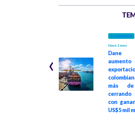
TEM
ECONOMÍA
Hace 1 mes
GOBIERNO
Hace 1 mes
Dane r
‹
aumen
"Beto Coral es un
exportaci
preso político y de
colombia
conciencia en EE.
más de
UU.": presidente
cerrand
Petro
con ganan
US$5 mil m