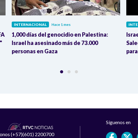
INTERNACIONAL
Hace 1 mes
INT
FA
1,000 días del genocidio en Palestina:
Isra
"
Israel ha asesinado más de 73.000
Sale
personas en Gaza
para
Síguenos en
léfonos (+57)(601) 2200700