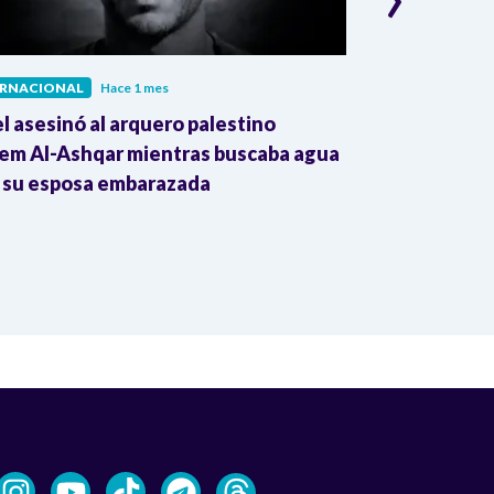
ERNACIONAL
Hace 1 mes
INTERNACIONAL
el asesinó al arquero palestino
The Guardian:
em Al-Ashqar mientras buscaba agua
Colombia impu
 su esposa embarazada
transnacional
Trump