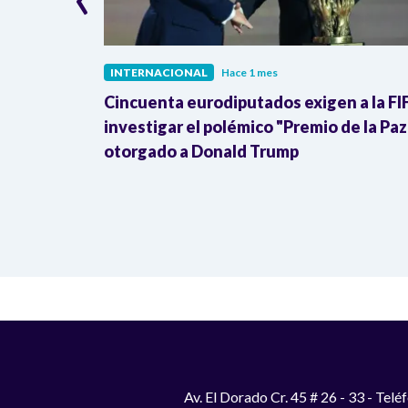
INTERNACIONAL
Hace 1 mes
ra de la
Cincuenta eurodiputados exigen a la FI
Donald
investigar el polémico "Premio de la Paz
otorgado a Donald Trump
Av. El Dorado Cr. 45 # 26 - 33 - Te