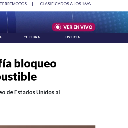
S TERREMOTOS
|
CLASIFICADOS A LOS 16AVOS DE FINAL DEL 
VER EN VIVO
A
|
CULTURA
|
JUSTICIA
fía bloqueo
bustible
ueo de Estados Unidos al