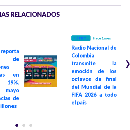
AS RELACIONADOS
FÚTBOL
Hace 1 mes
Radio Nacional de
eporta
Colombia
to de
transmite la
ones
emoción de los
nas en
octavos de final
 19%,
del Mundial de la
o mayo
FIFA 2026 a todo
cias de
el país
illones