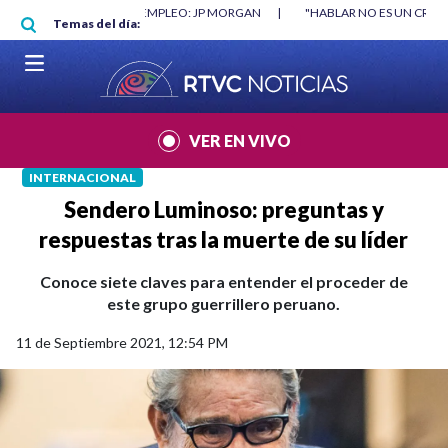
Pasar al contenido principal
RGAN
|
"HABLAR NO ES UN CRIMEN": CARTA DE BETO CORAL
|
ABELAR
Temas del día:
VER EN VIVO
INTERNACIONAL
Sendero Luminoso: preguntas y
respuestas tras la muerte de su líder
Conoce siete claves para entender el proceder de
este grupo guerrillero peruano.
11 de Septiembre 2021, 12:54 PM