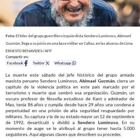
Foto:
El líder del grupo guerrillero izquierdista Sendero Luminoso, Abimael
Guzmán, llega a su juicio en una base militar en Callao, en las afueras de Lima.
ERNESTO BENAVIDES / AFP
Compartir en:
Facebook
Twitter
Whatsapp
La muerte este sábado del jefe histórico del grupo armado
maoísta peruano Sendero Luminoso,
Abimael Guzmán
, cierra un
capítulo de la violencia política en este país marcado por el
terrorismo y muerte que sembró esa organización. Guzmán, un
oscuro profesor de filosofía estudioso de Kant y admirador de
Mao, tenía 86 años y cumplía desde hace 29 años una condena a
perpetuidad en una prisión de alta seguridad resguardado por
militares. Su captura y la de su estado mayor un 12 de septiembre
de 1992, desarticuló y dividió a
Sendero Luminoso
. En su
momento de auge se le atribuyó al grupo tener hasta 5.000
seguidores. Aquí algunas claves que describen su proceder.