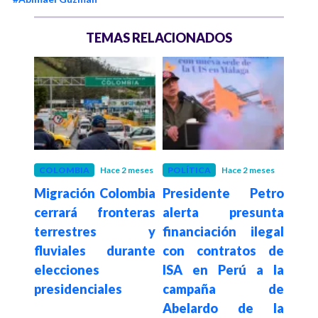
TEMAS RELACIONADOS
COLOMBIA
Hace 2 meses
POLÍTICA
Hace 2 meses
AMA
Migración Colombia
Presidente Petro
Gob
reso
cerrará fronteras
alerta presunta
expl
 Jerí
terrestres y
financiación ilegal
por 
plazo
fluviales durante
con contratos de
col
elecciones
ISA en Perú a la
año
presidenciales
campaña de
con 
Abelardo de la