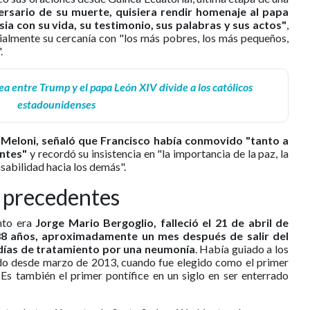
ersario de su muerte, quisiera rendir homenaje al papa
esia con su vida, su testimonio, sus palabras y sus actos"
,
cialmente su cercanía con "los más pobres, los más pequeños,
.
ea entre Trump y el papa León XIV divide a los católicos
estadounidenses
 Meloni, señaló que Francisco había conmovido "tanto a
entes"
y recordó su insistencia en "la importancia de la paz, la
nsabilidad hacia los demás".
 precedentes
nto era
Jorge Mario Bergoglio, falleció el 21 de abril de
 88 años, aproximadamente un mes después de salir del
 días de tratamiento por una neumonía
. Había guiado a los
ndo desde marzo de 2013, cuando fue elegido como el primer
 Es también el primer pontífice en un siglo en ser enterrado