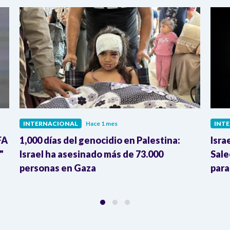
INTERNACIONAL
Hace 1 mes
INT
FA
1,000 días del genocidio en Palestina:
Isra
"
Israel ha asesinado más de 73.000
Sale
personas en Gaza
para