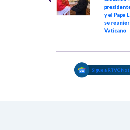
León XIV advirtió
president
que la IA puede
y el Papa 
destruir millones
se reunier
de empleos
Vaticano
Sigue a RTVC Not