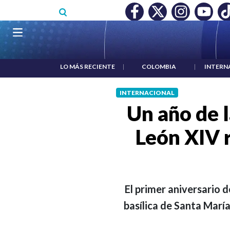
Pasar al contenido principal
MÍNIMO NO DESTRUYÓ EMPLEO: JP MORGAN
|
"HABLAR NO E
Navegación principal
LO MÁS RECIENTE
|
COLOMBIA
|
INTERN
INTERNACIONAL
Un año de l
León XIV 
El primer aniversario 
basílica de Santa Marí