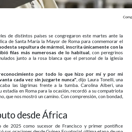
Compa
ieles de distintos países se congregaron este martes ante la
ílica de Santa María la Mayor de Roma para conmemorar el
odesta sepultura de mármol, inscrita únicamente con la
cibió filas más numerosas de lo habitual
, con peregrinos
ulados junto a la rosa blanca que el personal de la iglesia
s reconocimiento por todo lo que hizo por mí y por mi
evanta cada vez sin juzgarte nunca"
, dijo Laura Tonelli, una
ecaba las lágrimas frente a la tumba. Carolina Alberi, una
u estadía en Roma para la ocasión, recordó a su compatriota
no, que nos mostró un camino. Con comprensión, con bondad,
buto desde África
o de 2025 como sucesor de Francisco y primer pontífice
icó sus oraciones desde Guinea Ecuatorial, última etapa de una