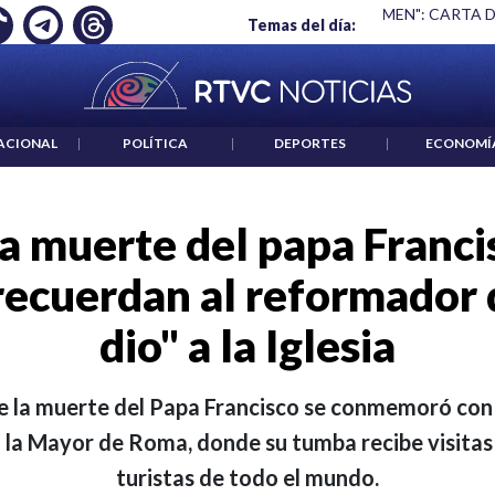
S UN CRIMEN": CARTA DE BETO CORAL
|
ABELARDO DE LA ESP
Temas del día:
ACIONAL
|
POLÍTICA
|
DEPORTES
|
ECONOMÍ
a muerte del papa Francis
recuerdan al reformador 
dio" a la Iglesia
de la muerte del Papa Francisco se conmemoró con 
a la Mayor de Roma, donde su tumba recibe visitas 
turistas de todo el mundo.