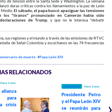
nto de tensión entre la Santa Sede y Washington. La semana
anzó duras críticas contra los llamamientos a la paz de León
e Medio.
El sábado, el papa buscó apaciguar las tensiones
e los "tiranos" pronunciado en Camerún había sido
declaraciones de Trump
, y que no le interesa "debatir
ia, sus regiones y el mundo a través de las emisiones de RTVC
antalla de Señal Colombia y escúchanos en las 74 frecuencias
aniversario de muerte
#Papa León XIV
AS RELACIONADOS
Hace 1 mes
GOBIERNO
Hace 1 mes
lianza
Presidente Petro
 para
y el Papa León XIV
a crisis
se reunirán para