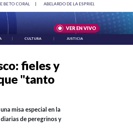
RIELLA Y DMG
|
ACUERDOS ENTRE ESTADOS UNIDOS E IRÁN
VER EN VIVO
A
|
CULTURA
|
JUSTICIA
co: fieles y
que "tanto
una misa especial en la
diarias de peregrinos y