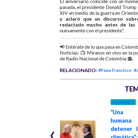
El aniversario coincide con un mome
pasada, el presidente Donald Trump l
XIV en medio de la guerra en Orient
y aclaró que un discurso sobr
redactado mucho antes de las 
nuevamente con el presidente".
📢 Entérate de lo que pasa en Colomb
Noticias: 📺 Míranos en vivo en la p
de Radio Nacional de Colombia 📻.
RELACIONADO:
#Papa Francisco
#
TEM
GOBIERNO
INTERNACIONAL
“Una a
Hace 2 meses
Presidente Petro
humana
‹
se refirió a la
detener l
encíclica del Papa
climática”: