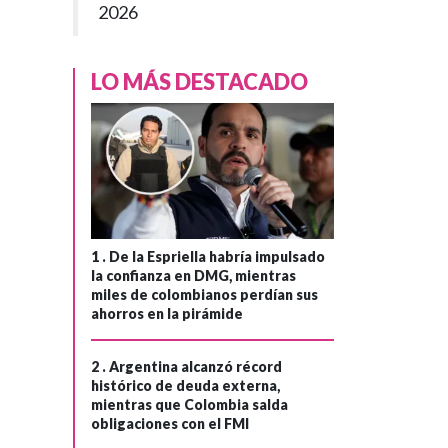
2026
LO MÁS DESTACADO
1 .
De la Espriella habría impulsado
la confianza en DMG, mientras
miles de colombianos perdían sus
ahorros en la pirámide
2 .
Argentina alcanzó récord
histórico de deuda externa,
GOBIERNO
Hace 1 mes
›
mientras que Colombia salda
Presidente Petro
obligaciones con el FMI
inicia agenda