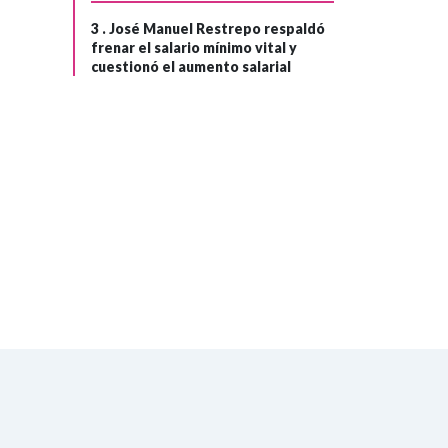
diplomática en el
3 .
José Manuel Restrepo respaldó
frenar el salario mínimo vital y
Vaticano
cuestionó el aumento salarial