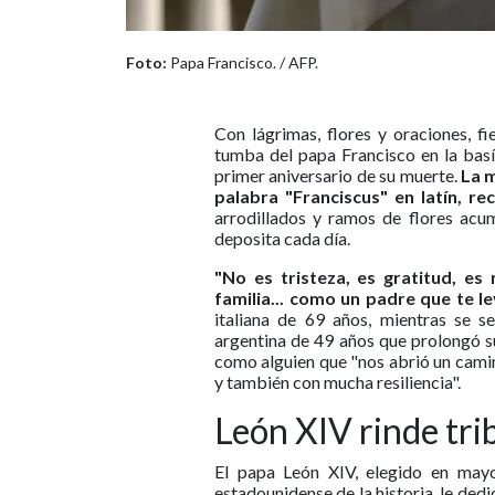
Foto:
Papa Francisco. / AFP.
Con lágrimas, flores y oraciones, f
tumba del papa Francisco en la bas
primer aniversario de su muerte.
La m
palabra "Franciscus" en latín, re
arrodillados y ramos de flores acum
deposita cada día.
"No es tristeza, es gratitud, e
familia... como un padre que te l
italiana de 69 años, mientras se s
argentina de 49 años que prolongó s
como alguien que "nos abrió un cami
y también con mucha resiliencia".
León XIV rinde tri
El papa León XIV, elegido en may
estadounidense de la historia, le ded