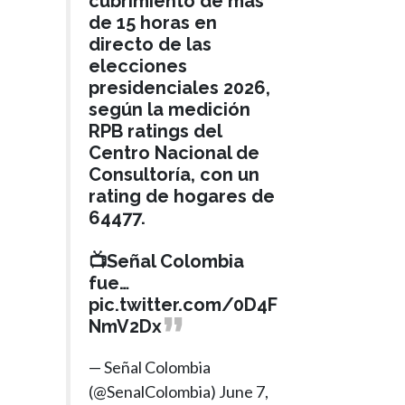
cubrimiento de más
de 15 horas en
directo de las
elecciones
presidenciales 2026,
según la medición
RPB ratings del
Centro Nacional de
Consultoría, con un
rating de hogares de
64477.
📺Señal Colombia
fue…
pic.twitter.com/0D4F
NmV2Dx
— Señal Colombia
(@SenalColombia)
June 7,