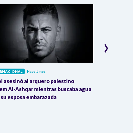
›
ERNACIONAL
Hace 1 mes
INTERNACIONAL
el asesinó al arquero palestino
The Guardian:
em Al-Ashqar mientras buscaba agua
Colombia impu
 su esposa embarazada
transnacional
Trump