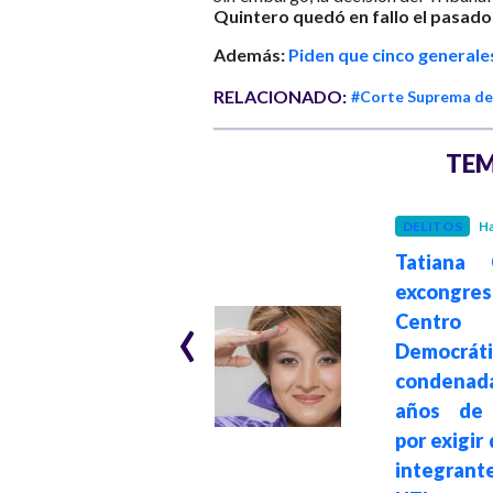
Quintero quedó en fallo el pasado
Además:
Piden que cinco generales
RELACIONADO:
#Corte Suprema de 
TEM
DELITOS
Ha
JUSTICIA
Hace 4 meses
Tatiana C
23 años de prisión
excongres
‹
al senador Ciro
Centro
Ramírez del
Democráti
Centro
condenad
Democrático por
años de 
corrupción en
por exigir
contratos
integrant
públicos