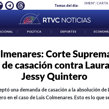
 ES UN CRIMEN": CARTA DE BETO CORAL
|
ABELARDO DE LA E
Temas del día:
ACIONAL
|
POLÍTICA
|
DEPORTES
|
ECONOMÍ
lmenares: Corte Suprem
de casación contra Laur
Jessy Quintero
eptó una demanda de casación a la absolución de 
ro en el caso de Luis Colmenares. Esto es lo que s