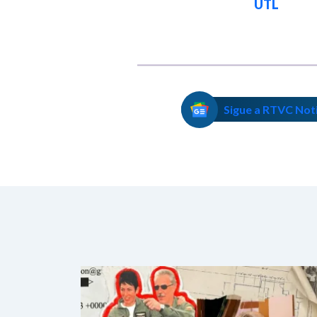
UTL
Sigue a RTVC Not