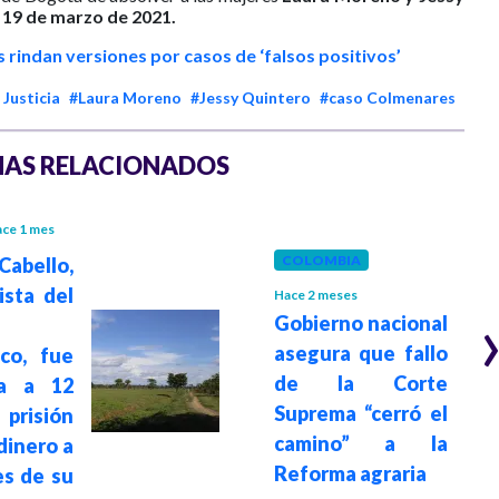
 19 de marzo de 2021.
 rindan versiones por casos de ‘falsos positivos’
Justicia
#Laura Moreno
#Jessy Quintero
#caso Colmenares
AS RELACIONADOS
ce 1 mes
COLOMBIA
abello,
ista del
Hace 2 meses
Gobierno nacional
asegura que fallo
co, fue
de la Corte
a a 12
Suprema “cerró el
prisión
camino” a la
 dinero a
Reforma agraria
es de su