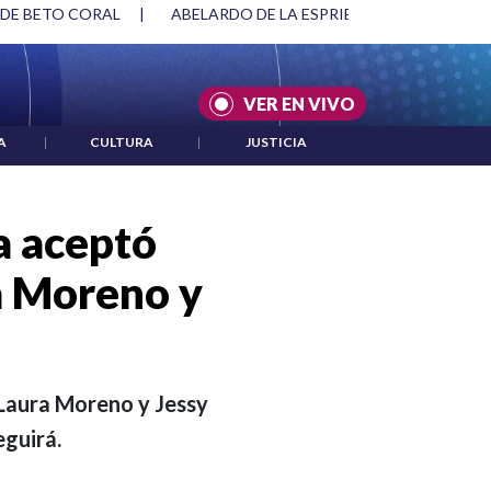
SPRIELLA Y DMG
|
ACUERDOS ENTRE ESTADOS UNIDOS E IRÁ
VER EN VIVO
A
|
CULTURA
|
JUSTICIA
a aceptó
a Moreno y
Laura Moreno y Jessy
eguirá.