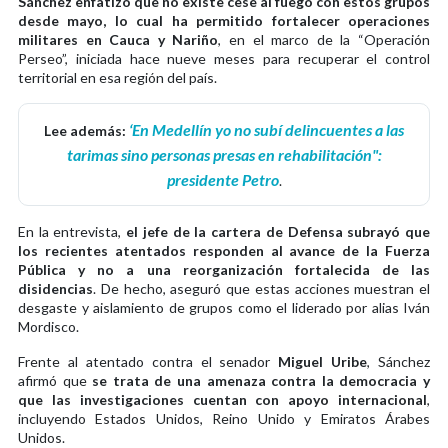
Sánchez enfatizó que no existe cese al fuego con estos grupos
desde mayo, lo cual ha permitido fortalecer operaciones
militares en Cauca y Nariño
, en el marco de la “Operación
Perseo”, iniciada hace nueve meses para recuperar el control
territorial en esa región del país.
‘En Medellín yo no subí delincuentes a las
Lee además:
tarimas sino personas presas en rehabilitación":
presidente Petro
.
En la entrevista,
el jefe de la cartera de Defensa subrayó que
los recientes atentados responden al avance de la Fuerza
Pública y no a una reorganización fortalecida de las
disidencias
. De hecho, aseguró que estas acciones muestran el
desgaste y aislamiento de grupos como el liderado por alias Iván
Mordisco.
Frente al atentado contra el senador
Miguel Uribe
, Sánchez
afirmó que
se trata de una amenaza contra la democracia y
que las investigaciones cuentan con apoyo internacional
,
incluyendo Estados Unidos, Reino Unido y Emiratos Árabes
Unidos.