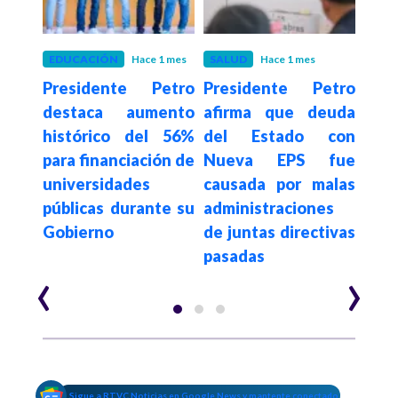
 mes
EDUCACIÓN
Hace 1 mes
SALUD
Hace 1 mes
EDU
onal
Presidente Petro
Presidente Petro
"Ge
ceso
destaca aumento
afirma que deuda
con
asta
histórico del 56%
del Estado con
niv
tan
para financiación de
Nueva EPS fue
mane
icas,
universidades
causada por malas
la m
 y
públicas durante su
administraciones
que
Gobierno
de juntas directivas
hace
pasadas
Pet
‹
›
Sigue a RTVC Noticias en Google News y mantente conectado