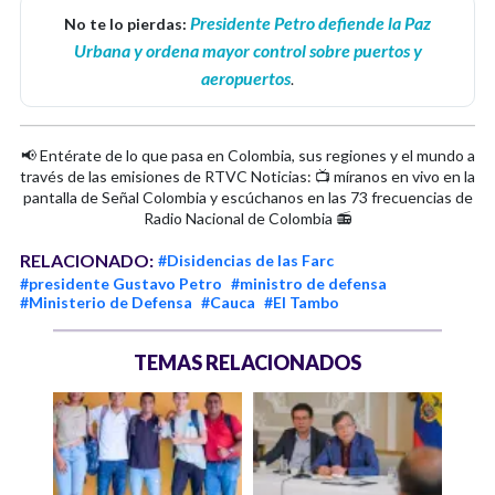
Presidente Petro defiende la Paz
No te lo pierdas:
Urbana y ordena mayor control sobre puertos y
aeropuertos
.
📢 Entérate de lo que pasa en Colombia, sus regiones y el mundo a
través de las emisiones de RTVC Noticias: 📺 míranos en vivo en la
pantalla de Señal Colombia y escúchanos en las 73 frecuencias de
Radio Nacional de Colombia 📻
RELACIONADO:
#Disidencias de las Farc
#presidente Gustavo Petro
#ministro de defensa
#Ministerio de Defensa
#Cauca
#El Tambo
TEMAS RELACIONADOS