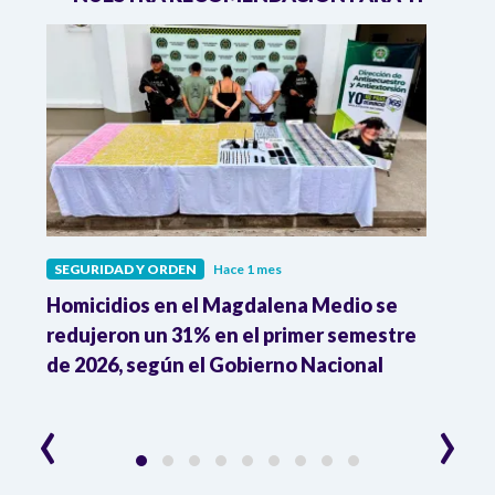
SEGURIDAD Y ORDEN
Hace 1 mes
SEGU
o
Homicidios en el Magdalena Medio se
"Aqu
redujeron un 31% en el primer semestre
susp
de 2026, según el Gobierno Nacional
de l
irre
‹
›