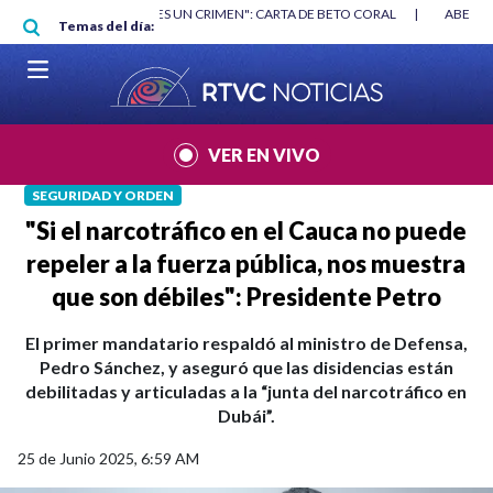
Pasar al contenido principal
RGAN
|
"HABLAR NO ES UN CRIMEN": CARTA DE BETO CORAL
|
ABELAR
Temas del día:
VER EN VIVO
SEGURIDAD Y ORDEN
"Si el narcotráfico en el Cauca no puede
repeler a la fuerza pública, nos muestra
que son débiles": Presidente Petro
El primer mandatario respaldó al ministro de Defensa,
Pedro Sánchez, y aseguró que las disidencias están
debilitadas y articuladas a la “junta del narcotráfico en
Dubái”.
25 de Junio 2025, 6:59 AM