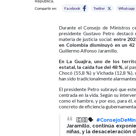
República.
Compartir en:
Facebook
Twitter
Whatsapp
Durante el Consejo de Ministros ce
presidente Gustavo Petro destacó u
materia de justicia social:
entre 202
en Colombia disminuyó en un 42
Guillermo Alfonso Jaramillo.
En La Guajira, uno de los terri
estatal, la caída fue del 48 %
, al p
Chocó (55,8 %) y Vichada (12,8 %), 
han sido tradicionalmente alarmantes
El presidente Petro subrayó que este
centrada en la vida. Según su interve
como el hambre, y por eso, para él, e
concreto de eficiencia gubernamental
🇨🇴🗣️
#ConsejoDeMini
Jaramillo, continúa exponie
niñas, y la desaceleración 