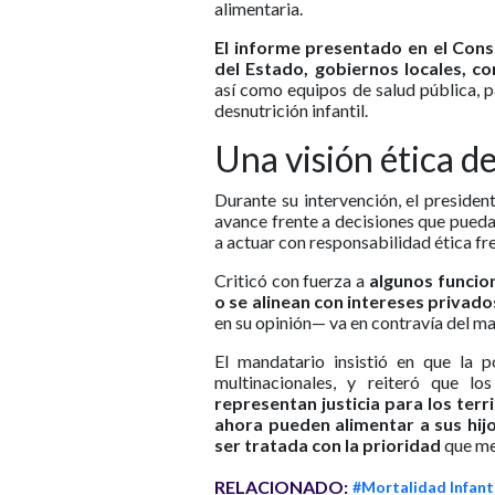
alimentaria.
El informe presentado en el Conse
del Estado, gobiernos locales, 
así como equipos de salud pública, p
desnutrición infantil.
Una visión ética d
Durante su intervención, el preside
avance frente a decisiones que puedan
a actuar con responsabilidad ética fre
Criticó con fuerza a
algunos funcion
o se alinean con intereses privado
en su opinión— va en contravía del m
El mandatario insistió en que la po
multinacionales, y reiteró que lo
representan justicia para los terr
ahora pueden alimentar a sus hij
ser tratada con la prioridad
que me
RELACIONADO:
#Mortalidad Infant