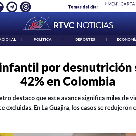
 ES UN CRIMEN": CARTA DE BETO CORAL
|
ABELARDO DE LA E
Temas del día:
ACIONAL
|
POLÍTICA
|
DEPORTES
|
ECONOMÍ
infantil por desnutrición 
42% en Colombia
tro destacó que este avance significa miles de v
 excluidas. En La Guajira, los casos se redujeron c