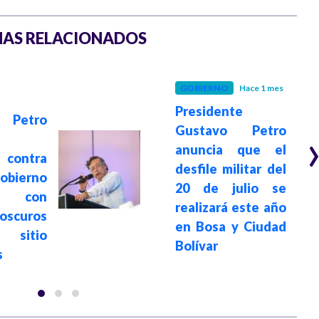
AS RELACIONADOS
GOBIERNO
Hace 1 mes
Presidente
Petro
Gustavo Petro
anuncia que el
contra
desfile militar del
ierno
20 de julio se
da con
realizará este año
oscuros
en Bosa y Ciudad
sitio
Bolívar
s