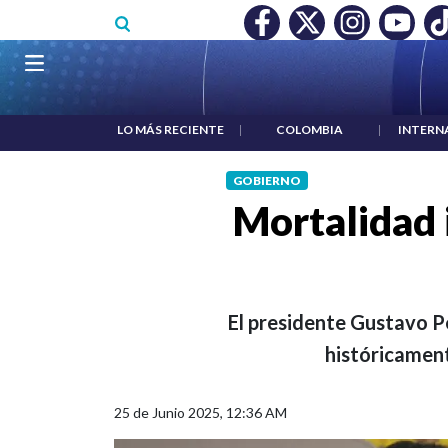
Pasar al contenido principal
O MÍNIMO NO DESTRUYÓ EMPLEO: JP MORGAN
|
"HABLAR NO
Navegación principal
LO MÁS RECIENTE
|
COLOMBIA
|
INTERN
GOBIERNO
Mortalidad 
El presidente Gustavo Pe
históricamente
25 de Junio 2025, 12:36 AM