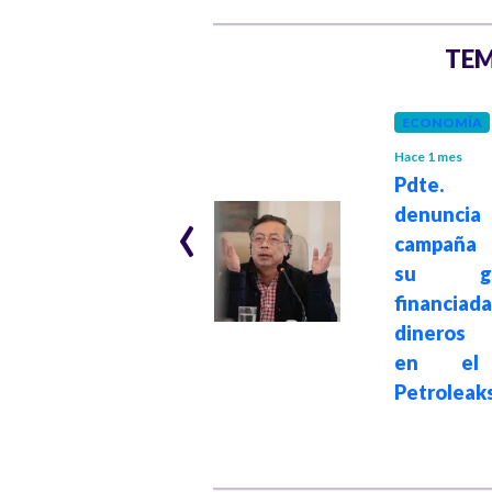
TEM
GOBIERNO
Hace 1 mes
ECONOMÍA
Presidente Petro
Hace 1 mes
designó al
Pdte. 
‹
ministro de
denuncia
Hacienda Germán
campaña 
Ávila como
su gob
coordinador del
financia
empalme con el
dineros 
gobierno de
en el 
Abelardo de la
Petroleak
Espriella