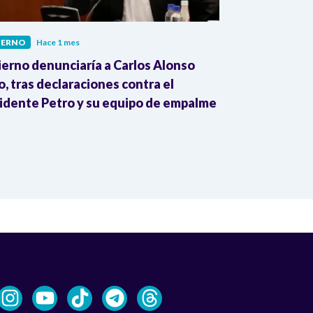
IERNO
Hace 1 mes
GOBIERNO
Hac
erno denunciaría a Carlos Alonso
Comité Nacio
o, tras declaraciones contra el
este proceso
idente Petro y su equipo de empalme
investigación 
plataforma po