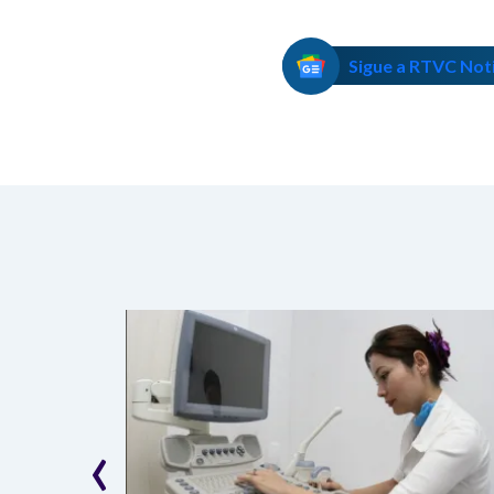
Sigue a RTVC Not
‹