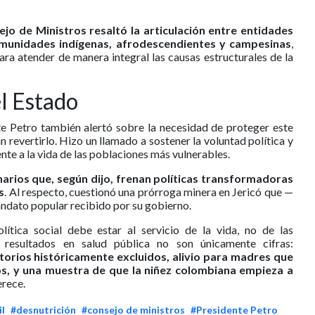
jo de Ministros resaltó la articulación entre entidades
comunidades indígenas, afrodescendientes y campesinas
,
ara atender de manera integral las causas estructurales de la
el Estado
nte Petro también alertó sobre la necesidad de proteger este
 revertirlo. Hizo un llamado a sostener la voluntad política y
nte a la vida de las poblaciones más vulnerables.
arios que, según dijo, frenan políticas transformadoras
s
. Al respecto, cuestionó una prórroga minera en Jericó que —
andato popular recibido por su gobierno.
lítica social debe estar al servicio de la vida, no de las
s resultados en salud pública no son únicamente cifras:
itorios históricamente excluidos, alivio para madres que
os, y una muestra de que la niñez colombiana empieza a
rece.
il
#desnutrición
#consejo de ministros
#Presidente Petro