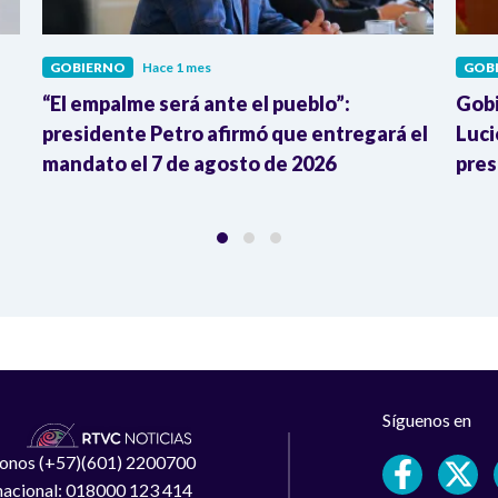
GOBIERNO
Hace 1 mes
GOB
“El empalme será ante el pueblo”:
Gobi
presidente Petro afirmó que entregará el
Luci
mandato el 7 de agosto de 2026
pres
Síguenos en
léfonos (+57)(601) 2200700
 nacional: 018000 123 414