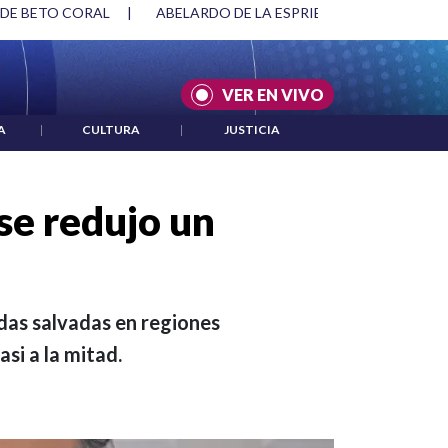
SPRIELLA Y DMG
|
ACUERDOS ENTRE ESTADOS UNIDOS E IRÁ
VER EN VIVO
A
|
CULTURA
|
JUSTICIA
se redujo un
idas salvadas en regiones
asi a la mitad.