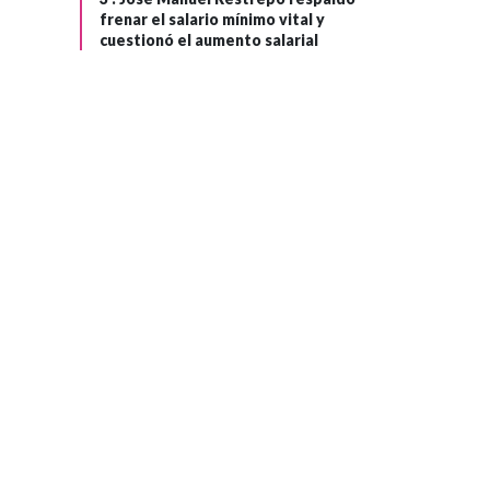
frenar el salario mínimo vital y
cuestionó el aumento salarial
GOBIERNO
Hace 1 mes
Pdte. Petro
›
agradece a Karol
G por su carta a De
la Espriella y
advierte sobre la
deshumanización
en Colombia y el
mundo