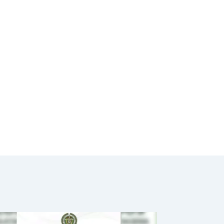
elección del
gobernador del
Magdalena