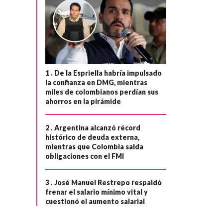
1 .
De la Espriella habría impulsado
la confianza en DMG, mientras
miles de colombianos perdían sus
ahorros en la pirámide
2 .
Argentina alcanzó récord
histórico de deuda externa,
mientras que Colombia salda
POLÍTICA
Hace 1 año
obligaciones con el FMI
Presidente Petro
cuestiona
›
3 .
José Manuel Restrepo respaldó
decisión del
frenar el salario mínimo vital y
cuestionó el aumento salarial
Consejo de
Estado por anular