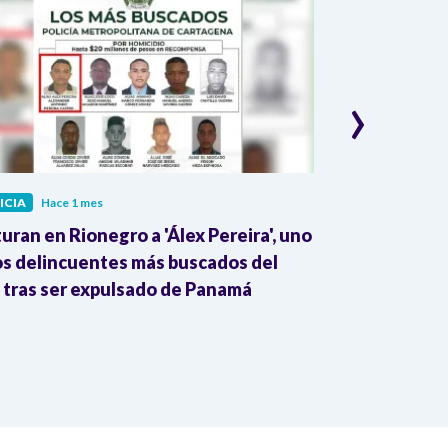
›
ICIA
Hace 1 mes
JUSTICIA
Hace 
uran en Rionegro a 'Álex Pereira', uno
¡Alerta! Prop
os delincuentes más buscados del
ponen en ries
, tras ser expulsado de Panamá
Constitución,