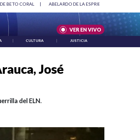
SPRIELLA Y DMG
|
ACUERDOS ENTRE ESTADOS UNIDOS E IRÁ
VER EN VIVO
A
|
CULTURA
|
JUSTICIA
Arauca, José
errilla del ELN.