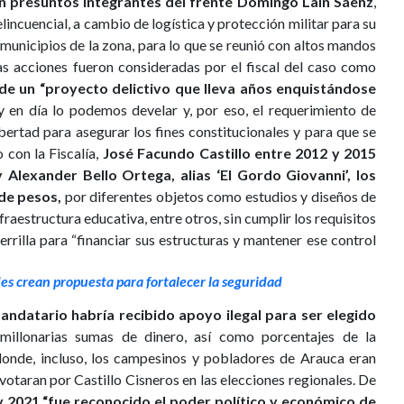
on presuntos integrantes del frente Domingo Laín Sáenz
,
lincuencial, a cambio de logística y protección militar para su
municipios de la zona, para lo que se reunió con altos mandos
s acciones fueron consideradas por el fiscal del caso como
de un “proyecto delictivo que lleva años enquistándose
 en día lo podemos develar y, por eso, el requerimiento de
bertad para asegurar los fines constitucionales y para que se
 con la Fiscalía,
José Facundo Castillo entre 2012 y 2015
Alexander Bello Ortega, alias ‘El Gordo Giovanni’, los
 de pesos,
por diferentes objetos como estudios y diseños de
fraestructura educativa, entre otros, sin cumplir los requisitos
rrilla para “financiar sus estructuras y mantener ese control
s crean propuesta para fortalecer la seguridad
andatario habría recibido apoyo ilegal para ser elegido
millonarias sumas de dinero, así como porcentajes de la
donde, incluso, los campesinos y pobladores de Arauca eran
 votaran por Castillo Cisneros en las elecciones regionales. De
y 2021 “fue reconocido el poder político y económico de