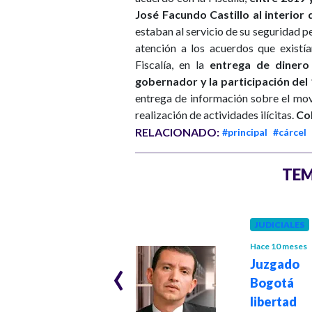
José Facundo Castillo al interior 
estaban al servicio de su seguridad pe
atención a los acuerdos que existía
Fiscalía, en la
entrega de dinero
gobernador y la participación del
entrega de información sobre el movi
realización de actividades ilícitas.
Co
RELACIONADO:
#principal
#cárcel
TEM
POLÍTICA
Hace 2 años
JUDICIALES
Congreso se
Hace 10 meses
‹
reúne para
Juzga
debatir reformas
Bogotá 
sociales
libertad
pendientes antes