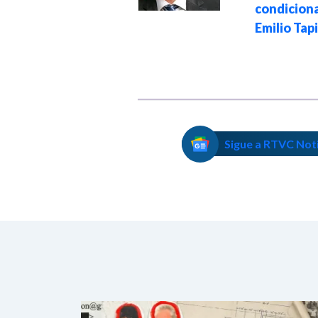
condicio
del fin de la
Emilio Tap
legislatura
Sigue a RTVC Not