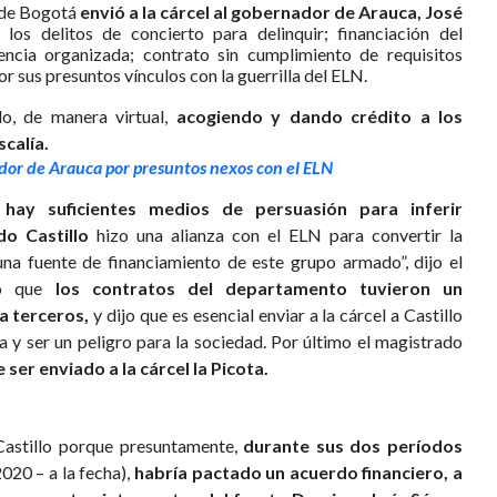
 de Bogotá
envió a la cárcel al gobernador de Arauca, José
 los delitos de concierto para delinquir; financiación del
ncia organizada; contrato sin cumplimiento de requisitos
r sus presuntos vínculos con la guerrilla del ELN.
do, de manera virtual,
acogiendo y dando crédito a los
calía.
or de Arauca por presuntos nexos con el ELN
 hay suficientes medios de persuasión para inferir
o Castillo
hizo una alianza con el ELN para convertir la
na fuente de financiamiento de este grupo armado”, dijo el
gó que
los contratos del departamento tuvieron un
a terceros,
y dijo que es esencial enviar a la cárcel a Castillo
cia y ser un peligro para la sociedad. Por último el magistrado
ser enviado a la cárcel la Picota.
Castillo porque presuntamente,
durante sus dos períodos
20 – a la fecha),
habría pactado un acuerdo financiero, a