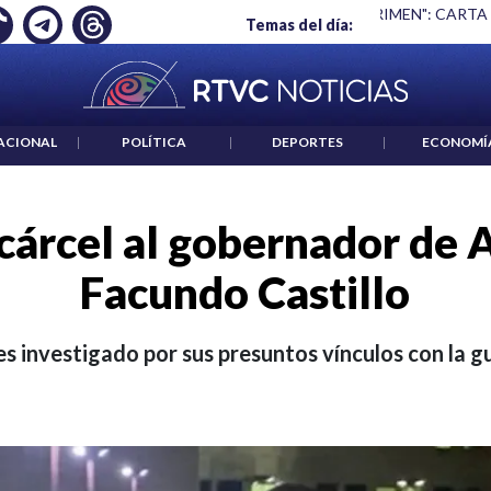
 ES UN CRIMEN": CARTA DE BETO CORAL
|
ABELARDO DE LA E
Temas del día:
ACIONAL
|
POLÍTICA
|
DEPORTES
|
ECONOMÍ
 cárcel al gobernador de 
Facundo Castillo
es investigado por sus presuntos vínculos con la gu