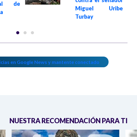
nal de
Miguel Uribe
ia
Turbay
icias en Google News y mantente conectado
NUESTRA RECOMENDACIÓN PARA TI