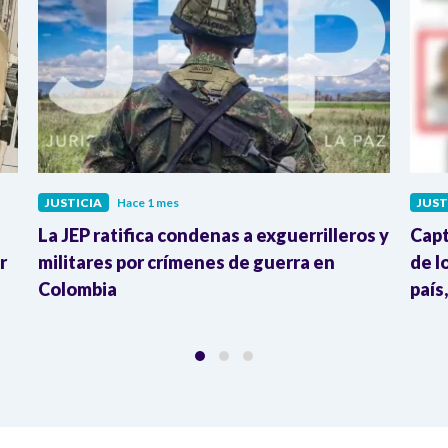
JUSTICIA
Hace 1 mes
JUST
La JEP ratifica condenas a exguerrilleros y
Capt
r
militares por crímenes de guerra en
de l
Colombia
país