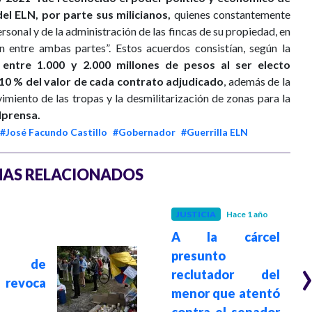
del ELN, por parte sus milicianos,
quienes constantemente
rsonal y de la administración de las fincas de su propiedad, en
n entre ambas partes”. Estos acuerdos consistían, según la
 entre 1.000 y 2.000 millones de pesos al ser electo
 10 % del valor de cada contrato adjudicado
, además de la
miento de las tropas y la desmilitarización de zonas para la
lprensa.
#José Facundo Castillo
#Gobernador
#Guerrilla ELN
AS RELACIONADOS
JUSTICIA
Hace 1 año
A la cárcel
presunto
do de
reclutador del
revoca
menor que atentó
contra el senador