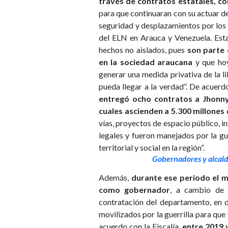
través de contratos estatales, c
para que continuaran con su actuar de
seguridad y desplazamientos por los 
del ELN en Arauca y Venezuela. Esta
hechos no aislados, pues
son parte 
en la sociedad araucana
y que hoy
generar una medida privativa de la li
pueda llegar a la verdad”. De acuerdo
entregó ocho contratos a Jhonny 
cuales ascienden a 5.300 millones
vías, proyectos de espacio público, in
legales y fueron manejados por la gue
territorial y social en la región”.
Gobernadores y alcalde
Además,
durante ese periodo el m
como gobernador
, a cambio de 
contratación del departamento, en 
movilizados por la guerrilla para que
acuerdo con la Fiscalía,
entre 2019 