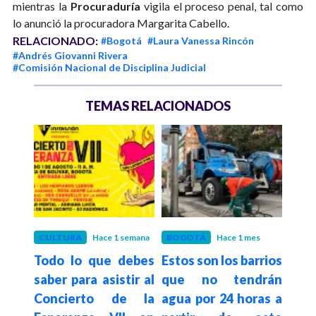
mientras la
Procuraduría
vigila el proceso penal, tal como
lo anunció la procuradora Margarita Cabello.
RELACIONADO:
#Bogotá
#Laura Vanessa Rincón
#Andrés Giovanni Rivera
#Comisión Nacional de Disciplina Judicial
TEMAS RELACIONADOS
es
CULTURA
Hace 1 semana
BOGOTÁ
Hace 1 mes
BOG
gotá
Todo lo que debes
Estos son los barrios
Así 
elta
saber para asistir al
que no tendrán
Plac
026:
Concierto de la
agua por 24 horas a
reg