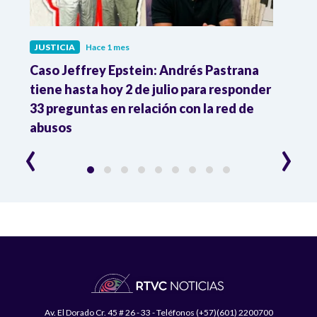
JUSTICIA
Hace 1 mes
JUST
ón
Caso Jeffrey Epstein: Andrés Pastrana
La JE
cia
tiene hasta hoy 2 de julio para responder
y mil
33 preguntas en relación con la red de
Colo
abusos
‹
›
Av. El Dorado Cr. 45 # 26 - 33 - Teléfonos (+57)(601) 2200700