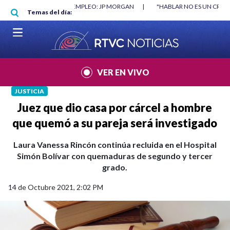
Pasar al contenido principal
RGAN
|
"HABLAR NO ES UN CRIMEN": CARTA DE BETO CORAL
|
ABELAR
Temas del día:
VER EN VIVO
JUSTICIA
Juez que dio casa por cárcel a hombre
que quemó a su pareja será investigado
Laura Vanessa Rincón continúa recluida en el Hospital
Simón Bolívar con quemaduras de segundo y tercer
grado.
14 de Octubre 2021, 2:02 PM