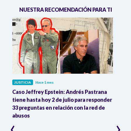
NUESTRA RECOMENDACIÓN PARA TI
JUSTICIA
Hace 1 mes
JUST
ón
Caso Jeffrey Epstein: Andrés Pastrana
La JE
cia
tiene hasta hoy 2 de julio para responder
y mil
33 preguntas en relación con la red de
Colo
abusos
‹
›