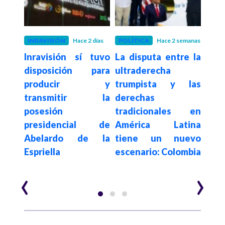
 mes
INRAVISIÓN
Hace 2 días
POLÍTICA
Hace 2 semanas
EDU
l de
Inravisión sí tuvo
La disputa entre la
Hace 4
"Ge
 que
disposición para
ultraderecha
con
eso
producir y
trumpista y las
niv
o es
transmitir la
derechas
mane
ción
posesión
tradicionales en
la m
io ni
presidencial de
América Latina
que
orma
Abelardo de la
tiene un nuevo
hace
Espriella
escenario: Colombia
Pet
‹
›