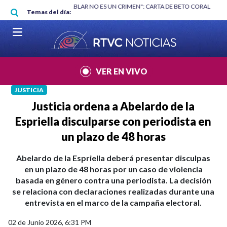
Pasar al contenido principal
RGAN
|
"HABLAR NO ES UN CRIMEN": CARTA DE BETO CORAL
|
ABELAR
Temas del día:
VER EN VIVO
JUSTICIA
Justicia ordena a Abelardo de la
Espriella disculparse con periodista en
un plazo de 48 horas
Abelardo de la Espriella deberá presentar disculpas
en un plazo de 48 horas por un caso de violencia
basada en género contra una periodista. La decisión
se relaciona con declaraciones realizadas durante una
entrevista en el marco de la campaña electoral.
02 de Junio 2026, 6:31 PM