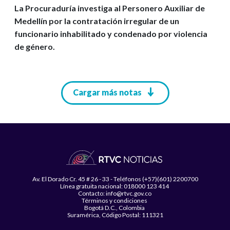
La Procuraduría investiga al Personero Auxiliar de
Medellín por la contratación irregular de un
funcionario inhabilitado y condenado por violencia
de género.
Paginación
Cargar más notas
Av. El Dorado Cr. 45 # 26 - 33 - Teléfonos (+57)(601) 2200700
Línea gratuita nacional: 018000 123 414
Contacto: info@rtvc.gov.co
Términos y condiciones
Bogotá D.C., Colombia
Suramérica, Código Postal: 111321