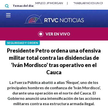
Pasar al contenido principal
RGAN
|
"HABLAR NO ES UN CRIMEN": CARTA DE BETO CORAL
|
ABELAR
Temas del día:
VER EN VIVO
SEGURIDAD Y ORDEN
Presidente Petro ordena una ofensiva
militar total contra las disidencias de
‘Iván Mordisco’ tras operativo en el
Cauca
La Fuerza Pública abatió a alias ‘Ñeque’, uno de los
principales hombres de confianza de ‘Iván Mordisco’,
durante una operación en el norte del Cauca. El
Gobierno anunció una intensificación de las acciones
militares contra esa estructura armada ilegal.