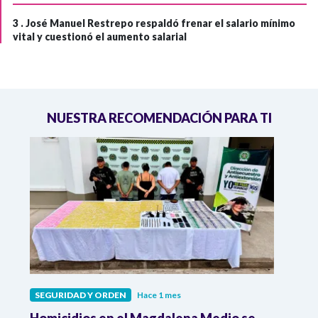
3 .
José Manuel Restrepo respaldó frenar el salario mínimo
vital y cuestionó el aumento salarial
NUESTRA RECOMENDACIÓN PARA TI
SEGURIDAD Y ORDEN
Hace 1 mes
SEGU
as
Homicidios en el Magdalena Medio se
"Aqu