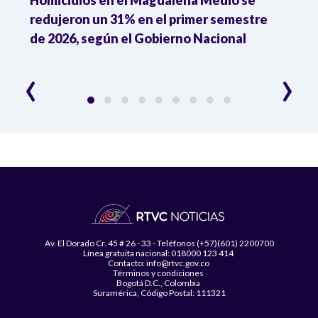
l
redujeron un 31% en el primer semestre
susp
de 2026, según el Gobierno Nacional
de l
irre
‹
›
Av. El Dorado Cr. 45 # 26 - 33 - Teléfonos (+57)(601) 2200700
Línea gratuita nacional: 018000 123 414
Contacto: info@rtvc.gov.co
Términos y condiciones
Bogotá D.C., Colombia
Suramérica, Código Postal: 111321