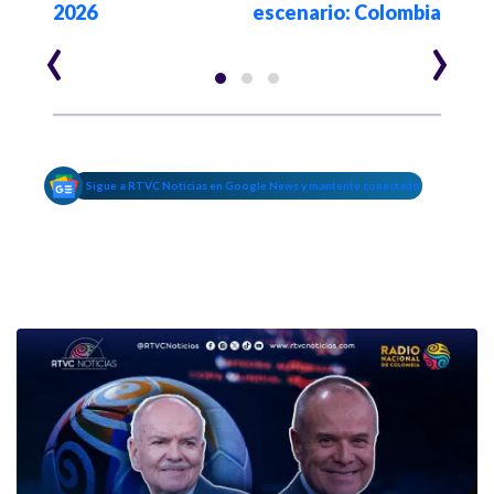
2026
escenario: Colombia
año
‹
›
Sigue a RTVC Noticias en Google News y mantente conectado