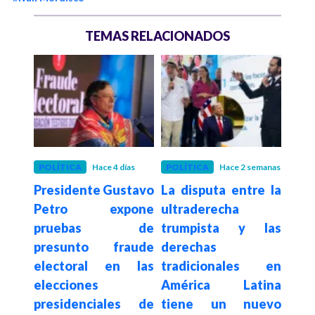
TEMAS RELACIONADOS
POLÍTICA
Hace 4 días
POLÍTICA
Hace 2 semanas
POLÍ
Presidente Gustavo
La disputa entre la
Con
De la
Petro expone
ultraderecha
su
a en
pruebas de
trumpista y las
de
sado
presunto fraude
derechas
elim
egia
electoral en las
tradicionales en
a c
al e
elecciones
América Latina
es
n de
presidenciales de
tiene un nuevo
$62.