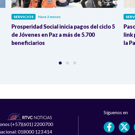
SERVICIOS
Hace 2 meses
SERV
Prosperidad Social inicia pagos del ciclo 5
Paso
de Jóvenes en Paz a más de 5.700
link
beneficiarios
la P
Síguenos en
léfonos (+57)(601) 2200700
 nacional: 018000 123 414