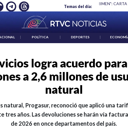
 ES UN CRIMEN": CARTA DE BETO CORAL
|
ABELARDO DE LA E
Temas del día:
ACIONAL
|
POLÍTICA
|
DEPORTES
|
ECONOMÍ
vicios logra acuerdo para
nes a 2,6 millones de us
natural
 natural, Progasur, reconoció que aplicó una tarif
te tres años. Las devoluciones se harán vía factura
de 2026 en once departamentos del país.