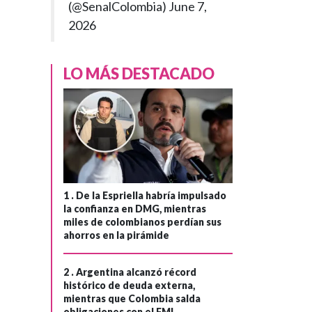
(@SenalColombia)
June 7,
2026
CARIBE
Hace 2 meses
›
LO MÁS DESTACADO
Colombia tendrá
una unidad
flotante de
regasificación en
La Guajira
1 .
De la Espriella habría impulsado
la confianza en DMG, mientras
miles de colombianos perdían sus
ahorros en la pirámide
2 .
Argentina alcanzó récord
histórico de deuda externa,
mientras que Colombia salda
obligaciones con el FMI