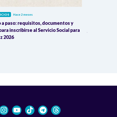
ICIOS
Hace 2 meses
SERVICIOS
Hace
 a paso: requisitos, documentos y
¡Atención! C
 para inscribirse al Servicio Social para
jornada nacio
az 2026
fondos priva