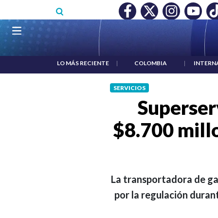
Pasar al contenido principal
O MÍNIMO NO DESTRUYÓ EMPLEO: JP MORGAN
|
"HABLAR NO
Navegación principal
LO MÁS RECIENTE
|
COLOMBIA
|
INTERN
SERVICIOS
Superser
$8.700 millo
La transportadora de gas
por la regulación duran