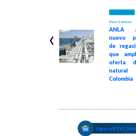
OPINIÓN
Hace 4 meses
COLOMBIA
Noches de
Opinión: Colombia
Hace 2 meses
‹
ANLA a
y Venezuela
nuevo pr
profundizan
de regasi
relaciones con
que ampl
acuerdos en
oferta 
seguridad,
natur
energía y
Colombia
derechos
ciudadanos
Sigue a RTVC Not