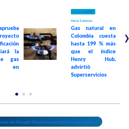
COLOMBIA
Hace 2 meses
prueba
Gas natural en
oyecto
Colombia cuesta
ficación
hasta 199 % más
iará la
que el índice
de gas
Henry Hub,
al en
advirtió
Superservicios
icias en Google News y mantente conectado