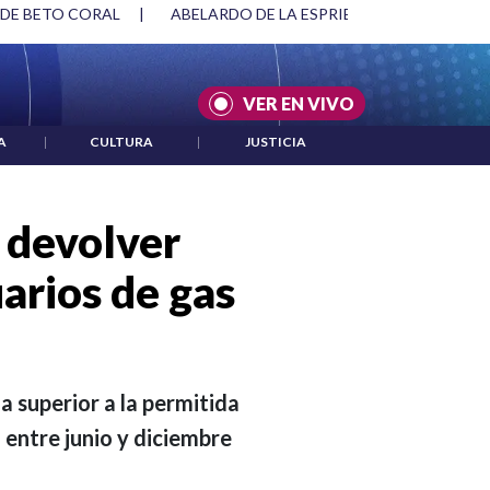
SPRIELLA Y DMG
|
ACUERDOS ENTRE ESTADOS UNIDOS E IRÁ
VER EN VIVO
A
|
CULTURA
|
JUSTICIA
 devolver
uarios de gas
a superior a la permitida
 entre junio y diciembre