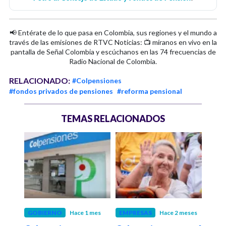
📢 Entérate de lo que pasa en Colombia, sus regiones y el mundo a
través de las emisiones de RTVC Noticias: 📺 míranos en vivo en la
pantalla de Señal Colombia y escúchanos en las 74 frecuencias de
Radio Nacional de Colombia.
RELACIONADO:
#Colpensiones
#fondos privados de pensiones
#reforma pensional
TEMAS RELACIONADOS
 meses
GOBIERNO
Hace 1 mes
EMPRESAS
Hace 2 meses
GOB