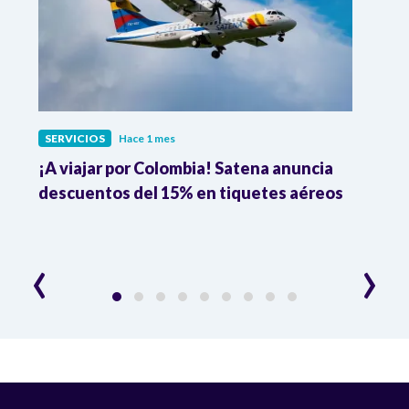
SERVICIOS
Hace 1 mes
SERV
¡A viajar por Colombia! Satena anuncia
Prosp
descuentos del 15% en tiquetes aéreos
de J
bene
‹
›