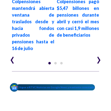
sco,
Colpensiones
Colpensiones pagó
Pre
 de
mantendrá abierta
$5,47 billones en
soli
 se
ventana de
pensiones durante
Cons
 por
traslados desde y
abril y cerró el mes
rati
hacia fondos
con casi 1,9 millones
pe
emio
privados de
de beneficiarios
gar
lones
pensiones hasta el
veje
lico
16 de julio
‹
›
Sigue a RTVC Noticias en Google News y mantente conectado