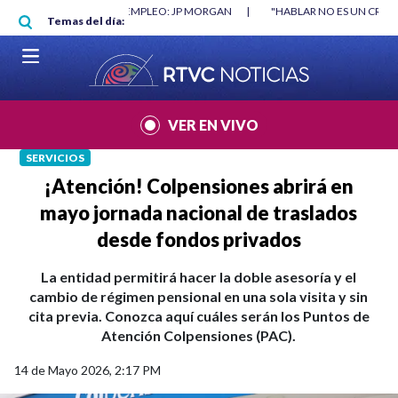
Pasar al contenido principal
O MÍNIMO NO DESTRUYÓ EMPLEO: JP MORGAN
|
"HABLAR NO ES UN CRIME
Temas del día:
L MUNDIAL 2026
|
VER EN VIVO
SERVICIOS
¡Atención! Colpensiones abrirá en
mayo jornada nacional de traslados
desde fondos privados
La entidad permitirá hacer la doble asesoría y el
cambio de régimen pensional en una sola visita y sin
cita previa. Conozca aquí cuáles serán los Puntos de
Atención Colpensiones (PAC).
14 de Mayo 2026, 2:17 PM