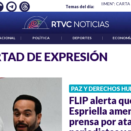
Ó EMPLEO: JP MORGAN
|
"HABLAR NO ES UN CRIMEN": CARTA
Temas del día:
ACIONAL
|
POLÍTICA
|
DEPORTES
|
ECONOMÍ
RTAD DE EXPRESIÓN
PAZ Y DERECHOS H
FLIP alerta qu
Espriella amen
prensa por at