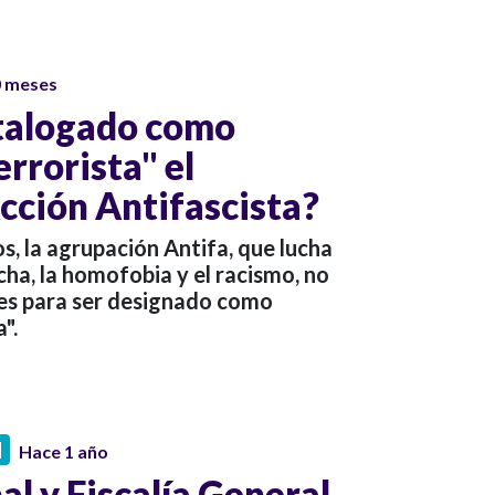
0 meses
atalogado como
rrorista" el
ción Antifascista?
, la agrupación Antifa, que lucha
ha, la homofobia y el racismo, no
les para ser designado como
".
N
Hace 1 año
al y Fiscalía General