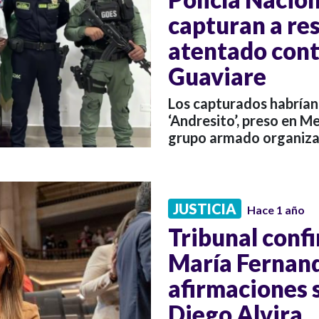
capturan a re
atentado cont
Guaviare
Los capturados habrían
‘Andresito’, preso en M
grupo armado organizad
JUSTICIA
Hace 1 año
Tribunal confi
María Fernand
afirmaciones 
Diego Alvira