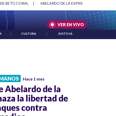
 DE BETO CORAL
|
ABELARDO DE LA ESPRIELLA Y DMG
|
VER EN VIVO
A
|
CULTURA
|
JUSTICIA
UMANOS
Hace 1 mes
e Abelardo de la
aza la libertad de
aques contra