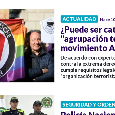
ACTUALIDAD
Hace 1
¿Puede ser c
"agrupación te
movimiento Ac
De acuerdo con expertos
contra la extrema derec
cumple requisitos lega
"organización terrorista
SEGURIDAD Y ORDE
Policía Nacion