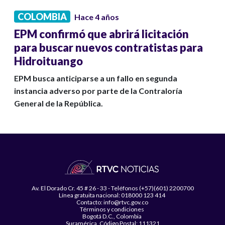
COLOMBIA
Hace 4 años
EPM confirmó que abrirá licitación
para buscar nuevos contratistas para
Hidroituango
EPM busca anticiparse a un fallo en segunda
instancia adverso por parte de la Contraloría
General de la República.
Av. El Dorado Cr. 45 # 26 - 33 - Teléfonos (+57)(601) 2200700
Línea gratuita nacional: 018000 123 414
Contacto: info@rtvc.gov.co
Términos y condiciones
Bogotá D.C., Colombia
Suramérica, Código Postal: 111321