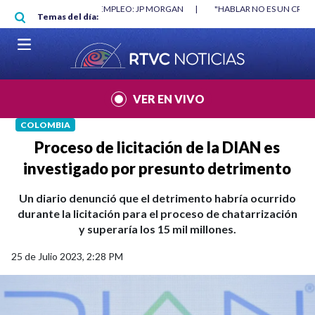
Pasar al contenido principal
RGAN
|
"HABLAR NO ES UN CRIMEN": CARTA DE BETO CORAL
|
ABELAR
Temas del día:
VER EN VIVO
COLOMBIA
Proceso de licitación de la DIAN es
investigado por presunto detrimento
Un diario denunció que el detrimento habría ocurrido
durante la licitación para el proceso de chatarrización
y superaría los 15 mil millones.
25 de Julio 2023, 2:28 PM