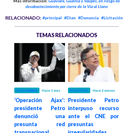
Más información:
Guaviare, Guainía y Vaupés, en riesgo de
desabastecimiento por cierre de la Vía al Llano
RELACIONADO:
#principal
#Dian
#Denuncia
#Licitación
TEMAS RELACIONADOS
meses
COLOMBIA
Hace 1 mes
POLÍTICA
Hace 2 meses
CON
onal
‘Operación Ajax’:
Presidente Petro
Cong
olás
presidente Petro
interpuso recurso
pri
tras
denunció una
ante el CNE por
nu
presunta red
presuntas
Sanc
s
transnacional
irregularidades
Ad