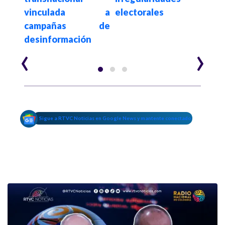
vinculada a
electorales
co
campañas de
con
desinformación
‹
›
Sigue a RTVC Noticias en Google News y mantente conectado