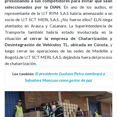
presionando a sus competidores para evitar que sean
seleccionados por la DIAN.
En uno de los audios, el
representante de la U.T RYM S.A.S habría amenazado a un
socio de U.T SCT MERL S.A.S. ¿No fueron ellos? ELN niega
atentados en Arauca y Casanare. La Superintendencia de
Transporte también habría estado involucrada en la
situación
al cerrar la empresa de Chatarrización y
Desintegración de Vehículos TL, ubicada en Cúcuta,
y
luego cerrar las operaciones de las sedes de Medellín y
Bogotá de U.T SCT MERL S.A.S, dejándola fuera del proceso
de chatarrización.
El presidente Gustavo Petro nombrará a
Lee también:
Salvatore Mancuso como gestor de paz