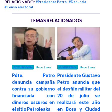
RELACIONADO:
#Presidente Petro
#Denuncia
#Censo electoral
TEMAS RELACIONADOS
 mes
ECONOMÍA
Hace 1 mes
GOBIERNO
Hace 1 mes
GOB
etro
Pdte. Petro
Presidente Gustavo
Pd
istro
denuncia campaña
Petro anuncia que
agra
nda
contra su gobierno
el desfile militar del
por 
como
financiada con
20 de julio se
Espr
 del
dineros oscuros en
realizará este año
s
n el
el sitio Petroleaks
en Bosa y Ciudad
des