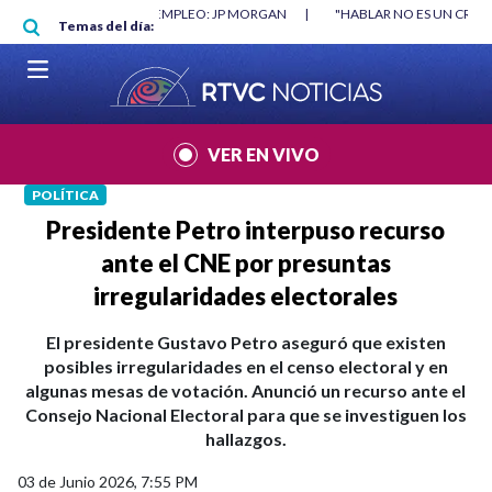
Pasar al contenido principal
RGAN
|
"HABLAR NO ES UN CRIMEN": CARTA DE BETO CORAL
|
ABELAR
Temas del día:
VER EN VIVO
POLÍTICA
Presidente Petro interpuso recurso
ante el CNE por presuntas
irregularidades electorales
El presidente Gustavo Petro aseguró que existen
posibles irregularidades en el censo electoral y en
algunas mesas de votación. Anunció un recurso ante el
Consejo Nacional Electoral para que se investiguen los
hallazgos.
03 de Junio 2026, 7:55 PM