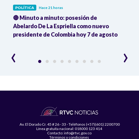
POLÍTICA
Hace 21 horas
POLÍ
🔴 Minuto a minuto: posesión de
Gabin
Abelardo De La Espriella como nuevo
qued
presidente de Colombia hoy 7 de agosto
mini
‹
›
Av. El Dorado Cr. 45 # 26 - 33 - Teléfonos (+57)(601) 2200700
Línea gratuita nacional: 018000 123 414
Contacto: info@rtvc.gov.co
Términos y condiciones