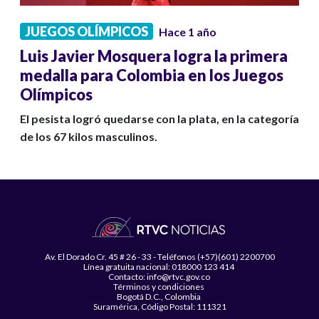
JUEGOS OLÍMPICOS
Hace 1 año
Luis Javier Mosquera logra la primera
medalla para Colombia en los Juegos
Olímpicos
El pesista logró quedarse con la plata, en la categoría
de los 67 kilos masculinos.
Av. El Dorado Cr. 45 # 26 - 33 - Teléfonos (+57)(601) 2200700
Línea gratuita nacional: 018000 123 414
Contacto: info@rtvc.gov.co
Términos y condiciones
Bogotá D.C., Colombia
Suramérica, Código Postal: 111321