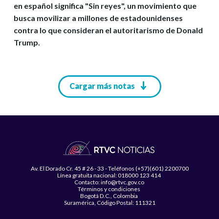
en español significa "Sin reyes", un movimiento que
busca movilizar a millones de estadounidenses
contra lo que consideran el autoritarismo de Donald
Trump.
Paginación
Cargar más notas
Av. El Dorado Cr. 45 # 26 - 33 - Teléfonos (+57)(601) 2200700
Línea gratuita nacional: 018000 123 414
Contacto: info@rtvc.gov.co
Términos y condiciones
Bogotá D.C., Colombia
Suramérica, Código Postal: 111321