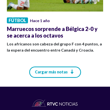
FÚTBOL
Hace 1 año
Marruecos sorprende a Bélgica 2-0 y
se acerca a los octavos
Los africanos son cabeza del grupo F con 4 puntos, a
la espera del encuentro entre Canadá y Croacia.
Paginación
Cargar más notas