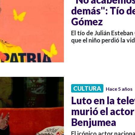
demás": Tío d
Gómez
El tío de Julián Esteban 
que el niño perdió la vid
CULTURA
Hace 5 años
Luto en la tel
murió el actor
Benjumea
El icónico actor naciona