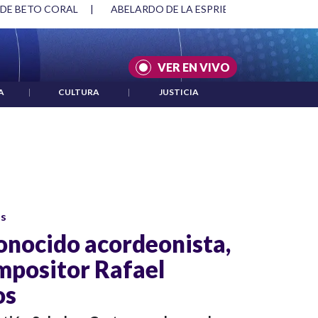
 DE BETO CORAL
|
ABELARDO DE LA ESPRIELLA Y DMG
|
VER EN VIVO
A
|
CULTURA
|
JUSTICIA
os
conocido acordeonista,
mpositor Rafael
os