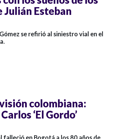
e Julián Esteban
Gómez se refirió al siniestro vial en el
a.
evisión colombiana:
 Carlos ‘El Gordo’
l falleció en Bogotá a los 80 años de