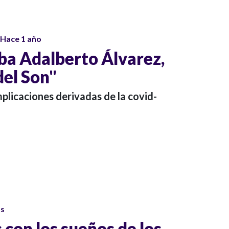
Hace 1 año
uba Adalberto Álvarez,
del Son"
mplicaciones derivadas de la covid-
os
con los sueños de los