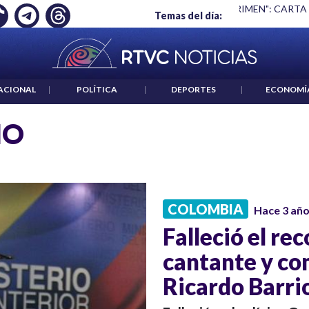
Ó EMPLEO: JP MORGAN
|
"HABLAR NO ES UN CRIMEN": CARTA
Temas del día:
ACIONAL
|
POLÍTICA
|
DEPORTES
|
ECONOMÍ
IO
COLOMBIA
Hace 3 añ
Falleció el re
cantante y co
Ricardo Barri