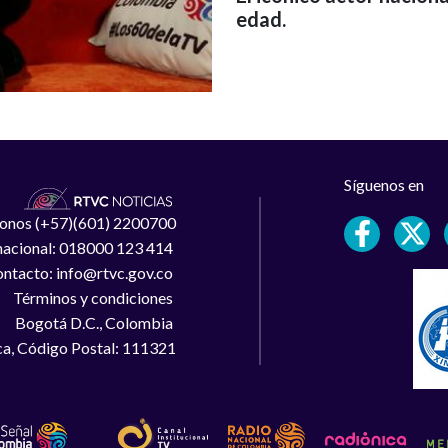
edad.
Síguenos en
léfonos (+57)(601) 2200700
 nacional: 018000 123 414
ntacto: info@rtvc.gov.co
Términos y condiciones
Bogotá D.C., Colombia
a, Código Postal: 111321