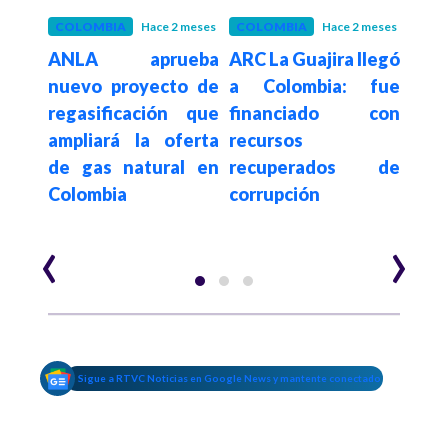
 meses
COLOMBIA
Hace 2 meses
COLOMBIA
Hace 2 meses
CARI
etro
ANLA aprueba
ARC La Guajira llegó
Col
rtar
nuevo proyecto de
a Colombia: fue
una 
ntea
regasificación que
financiado con
de r
n en
ampliará la oferta
recursos
La G
 con
de gas natural en
recuperados de
Colombia
corrupción
‹
›
Sigue a RTVC Noticias en Google News y mantente conectado