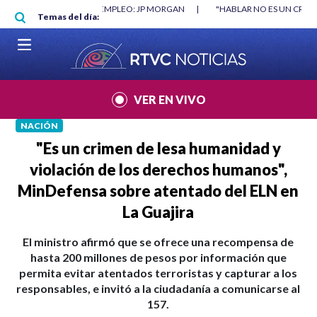
Pasar al contenido principal
RGAN
|
"HABLAR NO ES UN CRIMEN": CARTA DE BETO CORAL
|
ABELAR
Temas del día:
VER EN VIVO
NACIÓN
"Es un crimen de lesa humanidad y
violación de los derechos humanos",
MinDefensa sobre atentado del ELN en
La Guajira
El ministro afirmó que se ofrece una recompensa de
hasta 200 millones de pesos por información que
permita evitar atentados terroristas y capturar a los
responsables, e invitó a la ciudadanía a comunicarse al
157.