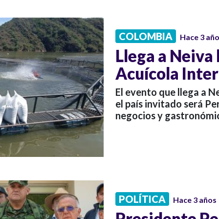
COLOMBIA
Hace 3 añ
Llega a Neiva 
Acuícola Inte
El evento que llega a Ne
el país invitado será P
negocios y gastronómi
POLÍTICA
Hace 3 años
Presidente Pet