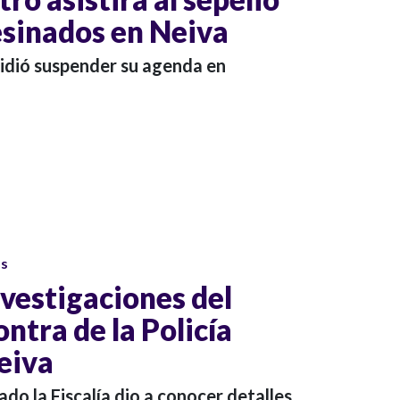
esinados en Neiva
cidió suspender su agenda en
os
nvestigaciones del
ntra de la Policía
eiva
do la Fiscalía dio a conocer detalles.