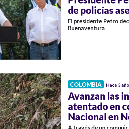
de policías as
El presidente Petro de
Buenaventura
COLOMBIA
Hace 3 añ
Avanzan las i
atentado en co
Nacional en N
A través de un comunica