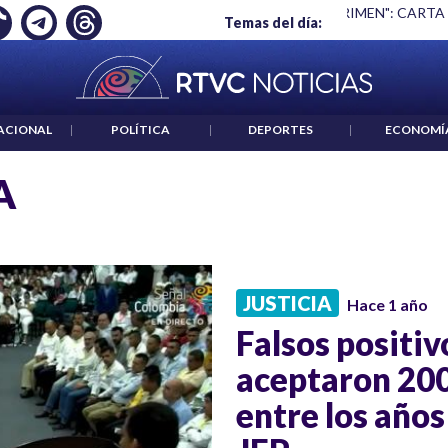
Ó EMPLEO: JP MORGAN
|
"HABLAR NO ES UN CRIMEN": CARTA
Temas del día:
ACIONAL
|
POLÍTICA
|
DEPORTES
|
ECONOMÍ
A
JUSTICIA
Hace 1 año
Falsos positiv
aceptaron 200
entre los años