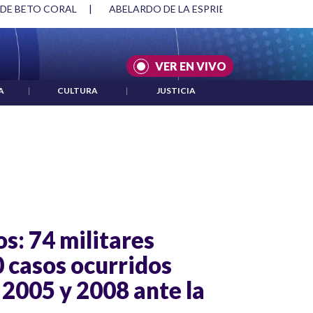
 DE BETO CORAL
|
ABELARDO DE LA ESPRIELLA Y DMG
|
VER EN VIVO
A
|
CULTURA
|
JUSTICIA
os: 74 militares
 casos ocurridos
 2005 y 2008 ante la