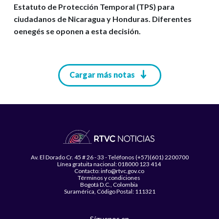
Estatuto de Protección Temporal (TPS) para
ciudadanos de Nicaragua y Honduras. Diferentes
oenegés se oponen a esta decisión.
Paginación
Cargar más notas
Av. El Dorado Cr. 45 # 26 - 33 - Teléfonos (+57)(601) 2200700
Línea gratuita nacional: 018000 123 414
Contacto: info@rtvc.gov.co
Términos y condiciones
Bogotá D.C., Colombia
Suramérica, Código Postal: 111321
Síguenos en