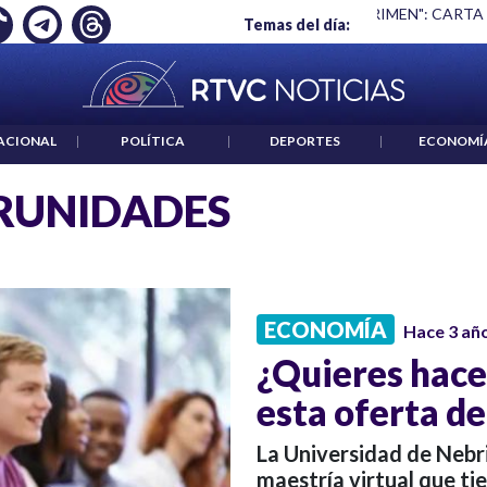
Ó EMPLEO: JP MORGAN
|
"HABLAR NO ES UN CRIMEN": CARTA
Temas del día:
ACIONAL
|
POLÍTICA
|
DEPORTES
|
ECONOMÍ
RUNIDADES
ECONOMÍA
Hace 3 añ
¿Quieres hace
esta oferta d
La Universidad de Nebri
maestría virtual que ti