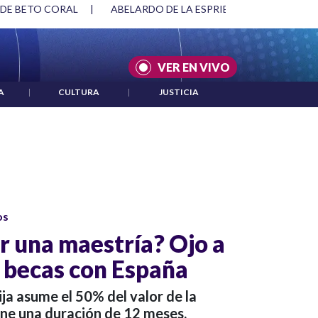
 DE BETO CORAL
|
ABELARDO DE LA ESPRIELLA Y DMG
|
VER EN VIVO
A
|
CULTURA
|
JUSTICIA
os
r una maestría? Ojo a
e becas con España
ja asume el 50% del valor de la
ene una duración de 12 meses.