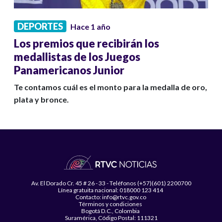
DEPORTES
Hace 1 año
Los premios que recibirán los
medallistas de los Juegos
Panamericanos Junior
Te contamos cuál es el monto para la medalla de oro,
plata y bronce.
Av. El Dorado Cr. 45 # 26 - 33 - Teléfonos (+57)(601) 2200700
Línea gratuita nacional: 018000 123 414
Contacto: info@rtvc.gov.co
Términos y condiciones
Bogotá D.C., Colombia
Suramérica, Código Postal: 111321