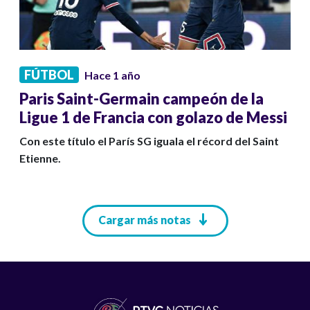
FÚTBOL
Hace 1 año
Paris Saint-Germain campeón de la
Ligue 1 de Francia con golazo de Messi
Con este título el París SG iguala el récord del Saint
Etienne.
Paginación
Cargar más notas