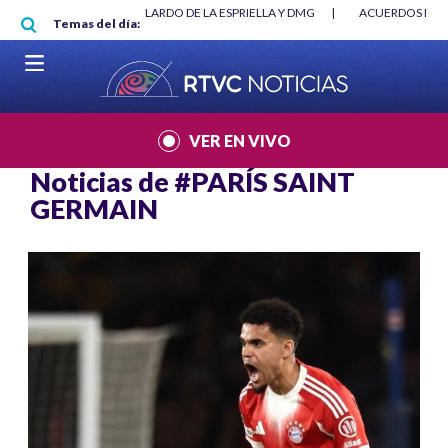
Pasar al contenido principal
E BETO CORAL
|
ABELARDO DE LA ESPRIELLA Y DMG
|
ACUERDOS ENTR
Temas del día:
VER EN VIVO
Noticias de
#PARÍS SAINT
GERMAIN