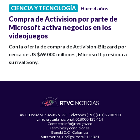
CIENCIA Y TECNOLOGÍA
Hace 4 años
Compra de Activision por parte de
Microsoft activa negocios en los
videojuegos
Con la oferta de compra de Activision-Blizzard por
cerca de US $69.000 millones, Microsoft presiona a
su rival Sony.
Av. El Dorado Cr. 45 # 26 - 33 - Teléfonos (+57)(601) 2200700
Línea gratuita nacional: 018000 123 414
Contacto: info@rtvc.gov.co
Términos y condiciones
Bogotá D.C., Colombia
Suramérica, Código Postal: 111321