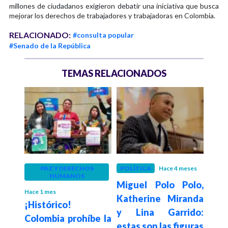
millones de ciudadanos exigieron debatir una iniciativa que busca
mejorar los derechos de trabajadores y trabajadoras en Colombia.
RELACIONADO:
#consulta popular
#Senado de la República
TEMAS RELACIONADOS
S
PAZ Y DERECHOS
POLÍTICA
Hace 4 meses
GOB
HUMANOS
Miguel Polo Polo,
Gobi
Hace 1 mes
Katherine Miranda
me
ueba
¡Histórico!
y Lina Garrido:
segu
 que
Colombia prohíbe la
estas son las figuras
de 