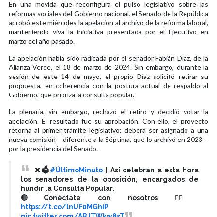
En una movida que reconfigura el pulso legislativo sobre las
reformas sociales del Gobierno nacional, el Senado de la República
aprobó este miércoles la apelación al archivo de la reforma laboral,
manteniendo viva la iniciativa presentada por el Ejecutivo en
marzo del año pasado.
La apelación había sido radicada por el senador Fabián Díaz, de la
Alianza Verde, el 18 de marzo de 2024. Sin embargo, durante la
sesión de este 14 de mayo, el propio Díaz solicitó retirar su
propuesta, en coherencia con la postura actual de respaldo al
Gobierno, que prioriza la consulta popular.
La plenaria, sin embargo, rechazó el retiro y decidió votar la
apelación. El resultado fue su aprobación. Con ello, el proyecto
retorna al primer trámite legislativo: deberá ser asignado a una
nueva comisión —diferente a la Séptima, que lo archivó en 2023—
por la presidencia del Senado.
❌🗳️
#ÚltimoMinuto
| Así celebran a esta hora
los senadores de la oposición, encargados de
hundir la Consulta Popular.
🔴Conéctate con nosotros 👉🏻
https://t.co/lnUF0MGhiP
pic.twitter.com/ABJTWkw8sT