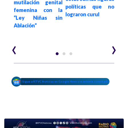
imas
mutilación genital
políticas que no
en l
ento
femenina con la
lograron curul
este
mbio
“Ley Niñas sin
Ablación”
‹
›
Sigue a RTVC Noticias en Google News y mantente conectado