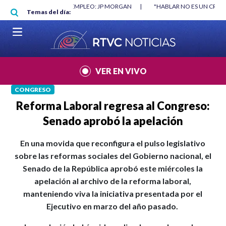
Pasar al contenido principal
RGAN
|
"HABLAR NO ES UN CRIMEN": CARTA DE BETO CORAL
|
ABELAR
Temas del día:
VER EN VIVO
CONGRESO
Reforma Laboral regresa al Congreso:
Senado aprobó la apelación
En una movida que reconfigura el pulso legislativo
sobre las reformas sociales del Gobierno nacional, el
Senado de la República aprobó este miércoles la
apelación al archivo de la reforma laboral,
manteniendo viva la iniciativa presentada por el
Ejecutivo en marzo del año pasado.