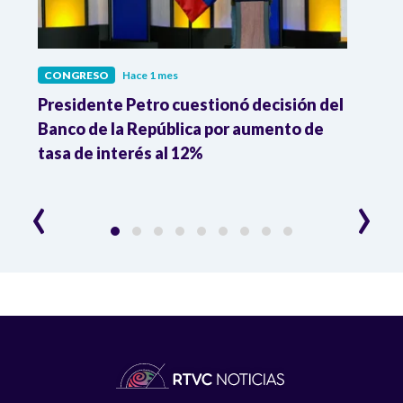
CONGRESO
Hace 1 mes
CON
sin
Presidente Petro cuestionó decisión del
Cong
o
Banco de la República por aumento de
nuev
tasa de interés al 12%
para
‹
›